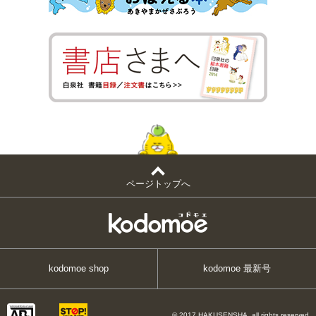
ページトップへ
kodomoe shop
kodomoe 最新号
© 2017 HAKUSENSHA, all rights reserved