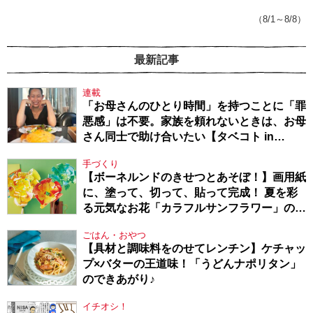
てきたから、頑張れる」
（8/1～8/8）
最新記事
連載
「お母さんのひとり時間」を持つことに「罪
悪感」は不要。家族を頼れないときは、お母
さん同士で助け合いたい【タベコト in
Berlin・130】
手づくり
【ボーネルンドのきせつとあそぼ！】画用紙
に、塗って、切って、貼って完成！ 夏を彩
る元気なお花「カラフルサンフラワー」の作
り方
ごはん・おやつ
【具材と調味料をのせてレンチン】ケチャッ
プ×バターの王道味！「うどんナポリタン」
のできあがり♪
イチオシ！