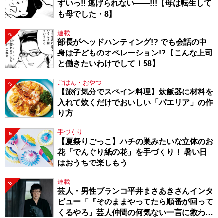
ずいっ!! 逃げられない――!!!【母は転生して
も母でした・8】
連載
2
部長がヘッドハンティング!? でも会話の中
身は子どものオペレーション!?【こんな上司
と働きたいわけでして！58】
ごはん・おやつ
3
【旅行気分でスペイン料理】炊飯器に材料を
入れて炊くだけでおいしい「パエリア」の作
り方
手づくり
4
【夏祭りごっこ】ハチの巣みたいな立体のお
花「でんぐり紙の花」を手づくり！ 暑い日
はおうちで楽しもう
連載
5
芸人・男性ブランコ平井まさあきさんインタ
ビュー「『そのままやってたら順番が回って
くるやろ』芸人仲間の何気ない一言に救われ