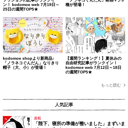
ァッションの記事がランクイ
「ノラネコぐんだん」耐熱マグ3
ン！ kodomoe web 7月19日～
種が登場！
25日の週間TOP5★
kodomoe shopより新商品♪
【週間ランキング！】夏休みの
「ノラネコぐんだん」なりきり
自由研究記事がランクイン！
帽子（大、小）が登場！
kodomoe web 7月12日～18日
の週間TOP5★
もっと読む
人気記事
連載
1
「陛下、寝所の準備が整いました」まずいま