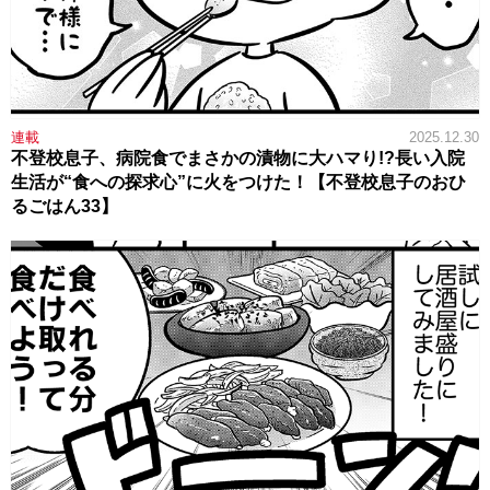
連載
2025.12.30
不登校息子、病院食でまさかの漬物に大ハマり!?長い入院
生活が“食への探求心”に火をつけた！【不登校息子のおひ
るごはん33】