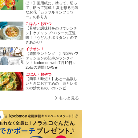
ぼ！】画用紙に、塗って、切っ
て、貼って完成！ 夏を彩る元気
なお花「カラフルサンフラワ
ー」の作り方
ごはん・おやつ
【具材と調味料をのせてレンチ
ン】ケチャップ×バターの王道
味！「うどんナポリタン」ので
きあがり♪
イチオシ！
【週間ランキング！】NISAやフ
ァッションの記事がランクイ
ン！ kodomoe web 7月19日～
25日の週間TOP5★
ごはん・おやつ
【簡単！時短！】あと一品欲し
いときにおすすめの「卵とレタ
スの炒めもの」のレシピ
もっと見る