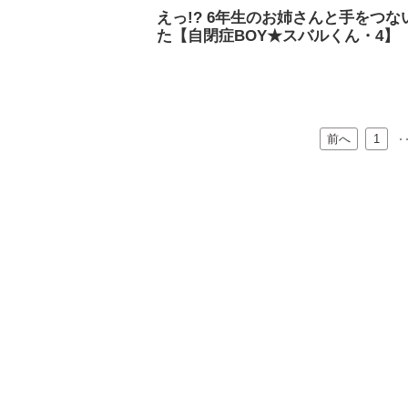
えっ!? 6年生のお姉さんと手をつな
た【自閉症BOY★スバルくん・4】
前へ
…
1