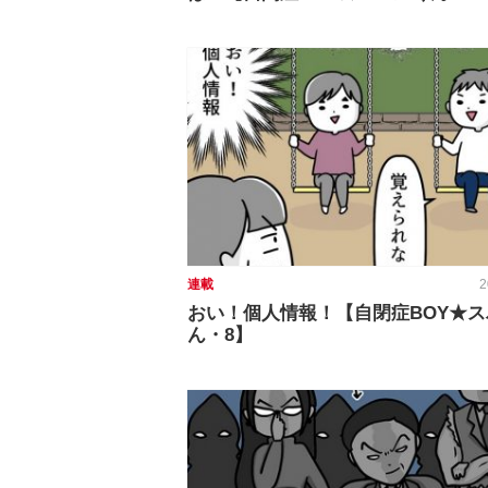
連載
2
おい！個人情報！【自閉症BOY★
ん・8】