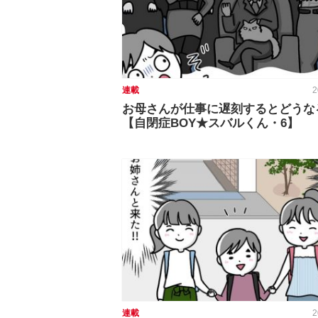
連載
2
お母さんが仕事に遅刻するとどうな
【自閉症BOY★スバルくん・6】
連載
2