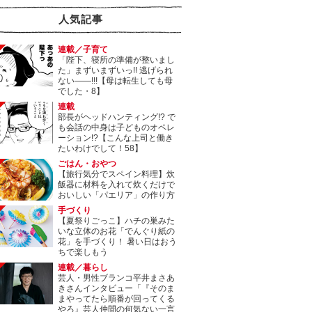
人気記事
連載／子育て
「陛下、寝所の準備が整いまし
た」まずいまずいっ!! 逃げられ
ない――!!!【母は転生しても母
でした・8】
連載
部長がヘッドハンティング!? で
も会話の中身は子どものオペレ
ーション!?【こんな上司と働き
たいわけでして！58】
ごはん・おやつ
【旅行気分でスペイン料理】炊
飯器に材料を入れて炊くだけで
おいしい「パエリア」の作り方
手づくり
【夏祭りごっこ】ハチの巣みた
いな立体のお花「でんぐり紙の
花」を手づくり！ 暑い日はおう
ちで楽しもう
連載／暮らし
芸人・男性ブランコ平井まさあ
きさんインタビュー「『そのま
まやってたら順番が回ってくる
やろ』芸人仲間の何気ない一言