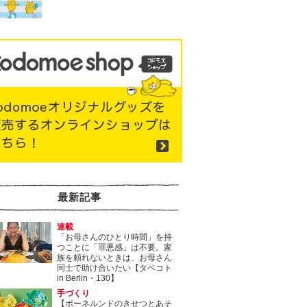
最新記事
連載
「お母さんのひとり時間」を持
つことに「罪悪感」は不要。家
族を頼れないときは、お母さん
同士で助け合いたい【タベコト
in Berlin・130】
手づくり
【ボーネルンドのきせつとあそ