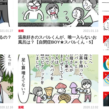
1
021.01.27
連載
2021.01.13
るの？
温泉好きのスバルくんが、唯一入らないお
2
風呂は？【自閉症BOY★スバルくん・5】
3
4
5
020.12.16
連載
2020.12.02