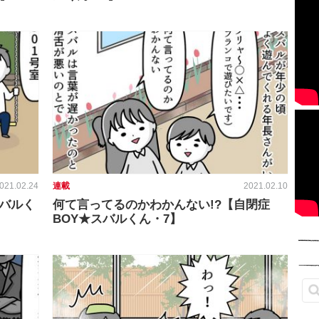
021.02.24
連載
2021.02.10
スバルく
何て言ってるのかわかんない!?【自閉症
BOY★スバルくん・7】