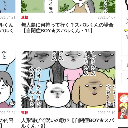
021.04.21
連載
2021.04.07
ルくん
無人島に何持って行く？スバルくんの場合
スバルく
【自閉症BOY★スバルくん・11】
021.03.24
連載
2021.03.10
の内容
人形遊びで呪いの歌!?【自閉症BOY★スバ
0】
ルくん・9】