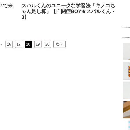
いで来
スバルくんのユニークな学習法「キノコち
ゃん足し算」【自閉症BOY★スバルくん・
3】
16
17
18
19
20
次へ