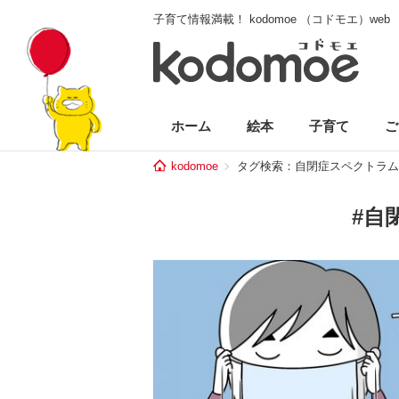
子育て情報満載！ kodomoe （コドモエ）web
ホーム
絵本
子育て
ご
kodomoe
タグ検索：自閉症スペクトラム
#自