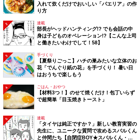
入れて炊くだけでおいしい「パエリア」の作
り方
連載
2
部長がヘッドハンティング!? でも会話の中
身は子どものオペレーション!?【こんな上司
と働きたいわけでして！58】
手づくり
3
【夏祭りごっこ】ハチの巣みたいな立体のお
花「でんぐり紙の花」を手づくり！ 暑い日
はおうちで楽しもう
ごはん・おやつ
4
【材料3つ！】のせて焼くだけ！包丁いらず
で超簡単「目玉焼きトースト」
連載
5
「タイヤは純正ですか？」新しい教育実習の
先生に、ユニークな質問で攻めるスバルくん
と仲間たち【自閉症BOY★スバルくん・