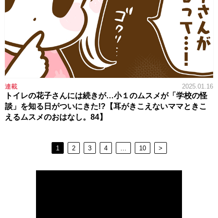
連載
2025.01.16
トイレの花子さんには続きが…小１のムスメが「学校の怪
談」を知る日がついにきた!?【耳がきこえないママときこ
えるムスメのおはなし。84】
1
2
3
4
…
10
>