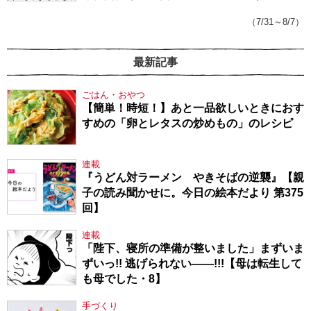
143】
（7/31～8/7）
最新記事
ごはん・おやつ
【簡単！時短！】あと一品欲しいときにおす
すめの「卵とレタスの炒めもの」のレシピ
連載
『うどん対ラーメン やきそばの逆襲』【親
子の読み聞かせに。今日の絵本だより 第375
回】
連載
「陛下、寝所の準備が整いました」まずいま
ずいっ!! 逃げられない――!!!【母は転生して
も母でした・8】
手づくり