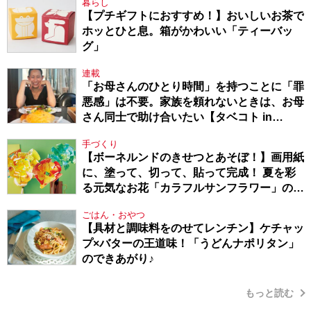
暮らし
【プチギフトにおすすめ！】おいしいお茶で
ホッとひと息。箱がかわいい「ティーバッ
グ」
連載
「お母さんのひとり時間」を持つことに「罪
悪感」は不要。家族を頼れないときは、お母
さん同士で助け合いたい【タベコト in
Berlin・130】
手づくり
【ボーネルンドのきせつとあそぼ！】画用紙
に、塗って、切って、貼って完成！ 夏を彩
る元気なお花「カラフルサンフラワー」の作
り方
ごはん・おやつ
【具材と調味料をのせてレンチン】ケチャッ
プ×バターの王道味！「うどんナポリタン」
のできあがり♪
もっと読む