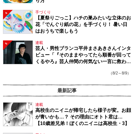
り方
手づくり
4
【夏祭りごっこ】ハチの巣みたいな立体のお
花「でんぐり紙の花」を手づくり！ 暑い日
はおうちで楽しもう
連載
5
芸人・男性ブランコ平井まさあきさんインタ
ビュー「『そのままやってたら順番が回って
くるやろ』芸人仲間の何気ない一言に救われ
てきたから、頑張れる」
（8/2～8/9）
最新記事
連載
高校生のニイニが帰宅したら様子が変。お顔
が青いかも…？ その理由にオトト君は…
【10歳差兄弟！ぼくのニイニは高校生・3】