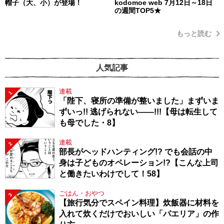
帽子（大、小）が登場！
kodomoe web 7月12日～18日
の週間TOP5★
もっと読む
人気記事
連載
1
「陛下、寝所の準備が整いました」まずいま
ずいっ!! 逃げられない――!!!【母は転生して
も母でした・8】
連載
2
部長がヘッドハンティング!? でも会話の中
身は子どものオペレーション!?【こんな上司
と働きたいわけでして！58】
ごはん・おやつ
3
【旅行気分でスペイン料理】炊飯器に材料を
入れて炊くだけでおいしい「パエリア」の作