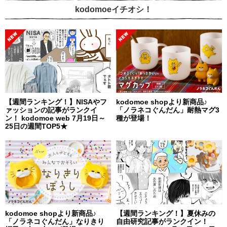
kodomoeイチオシ！
【週間ランキング！】NISAやフ
kodomoe shopより新商品♪
ァッションの記事がランクイ
「ノラネコぐんだん」耐熱マグ3
ン！ kodomoe web 7月19日～
種が登場！
25日の週間TOP5★
kodomoe shopより新商品♪
【週間ランキング！】夏休みの
「ノラネコぐんだん」なりきり
自由研究記事がランクイン！