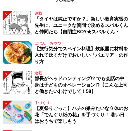
連載
1
「タイヤは純正ですか？」新しい教育実習の
先生に、ユニークな質問で攻めるスバルくん
と仲間たち【自閉症BOY★スバルくん・
143】
ごはん・おやつ
2
【旅行気分でスペイン料理】炊飯器に材料を
入れて炊くだけでおいしい「パエリア」の作
り方
連載
3
部長がヘッドハンティング!? でも会話の中
身は子どものオペレーション!?【こんな上司
と働きたいわけでして！58】
手づくり
4
【夏祭りごっこ】ハチの巣みたいな立体のお
花「でんぐり紙の花」を手づくり！ 暑い日
はおうちで楽しもう