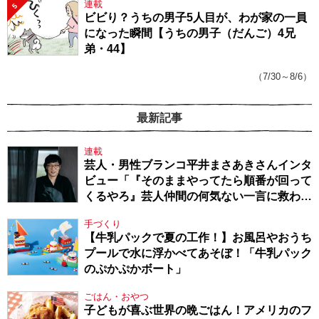
連載
5
ビビり？うちの男子5人目が、わが家の一員
になった瞬間【うちの男子（だんご）4兄
弟・44】
（7/30～8/6）
最新記事
連載
芸人・男性ブランコ平井まさあきさんインタ
ビュー「『そのままやってたら順番が回って
くるやろ』芸人仲間の何気ない一言に救われ
てきたから、頑張れる」
手づくり
【牛乳パックで夏の工作！】お風呂やおうち
プールで水に浮かべてあそぼ！「牛乳パック
のぷかぷかボート」
ごはん・おやつ
子どもが喜ぶ世界の晩ごはん！アメリカのフ