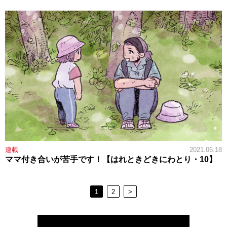
連載
2021.06.18
ママ付き合いが苦手です！【はれときどきにわとり・10】
1
2
>