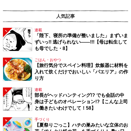
人気記事
連載
1
「陛下、寝所の準備が整いました」まずいま
ずいっ!! 逃げられない――!!!【母は転生して
も母でした・8】
ごはん・おやつ
2
【旅行気分でスペイン料理】炊飯器に材料を
入れて炊くだけでおいしい「パエリア」の作
り方
連載
3
部長がヘッドハンティング!? でも会話の中
身は子どものオペレーション!?【こんな上司
と働きたいわけでして！58】
手づくり
4
【夏祭りごっこ】ハチの巣みたいな立体のお