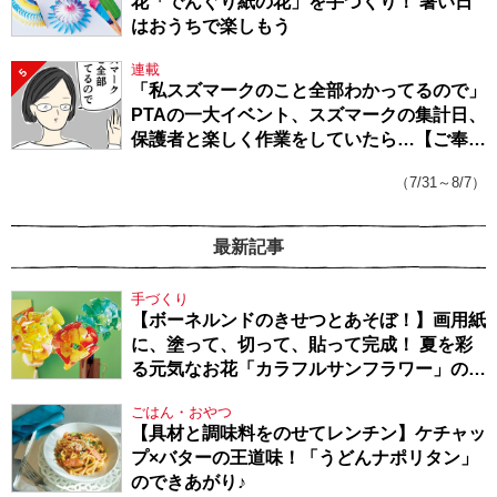
花「でんぐり紙の花」を手づくり！ 暑い日
はおうちで楽しもう
連載
5
「私スズマークのこと全部わかってるので」
PTAの一大イベント、スズマークの集計日、
保護者と楽しく作業をしていたら…【ご奉仕
戦隊★PTA・19】
（7/31～8/7）
最新記事
手づくり
【ボーネルンドのきせつとあそぼ！】画用紙
に、塗って、切って、貼って完成！ 夏を彩
る元気なお花「カラフルサンフラワー」の作
り方
ごはん・おやつ
【具材と調味料をのせてレンチン】ケチャッ
プ×バターの王道味！「うどんナポリタン」
のできあがり♪