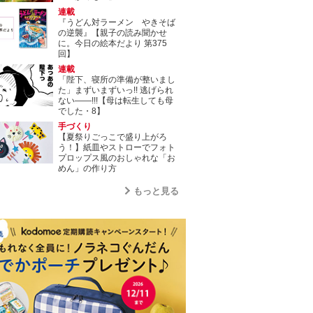
連載
『うどん対ラーメン やきそば
の逆襲』【親子の読み聞かせ
に。今日の絵本だより 第375
回】
連載
「陛下、寝所の準備が整いまし
た」まずいまずいっ!! 逃げられ
ない――!!!【母は転生しても母
でした・8】
手づくり
【夏祭りごっこで盛り上がろ
う！】紙皿やストローでフォト
プロップス風のおしゃれな「お
めん」の作り方
もっと見る