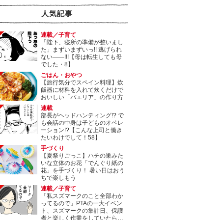
人気記事
連載／子育て
「陛下、寝所の準備が整いまし
た」まずいまずいっ!! 逃げられ
ない――!!!【母は転生しても母
でした・8】
ごはん・おやつ
【旅行気分でスペイン料理】炊
飯器に材料を入れて炊くだけで
おいしい「パエリア」の作り方
連載
部長がヘッドハンティング!? で
も会話の中身は子どものオペレ
ーション!?【こんな上司と働き
たいわけでして！58】
手づくり
【夏祭りごっこ】ハチの巣みた
いな立体のお花「でんぐり紙の
花」を手づくり！ 暑い日はおう
ちで楽しもう
連載／子育て
「私スズマークのこと全部わか
ってるので」PTAの一大イベン
ト、スズマークの集計日、保護
者と楽しく作業をしていたら…