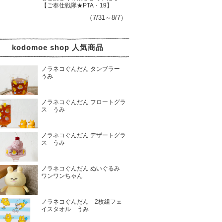
【ご奉仕戦隊★PTA・19】
（7/31～8/7）
kodomoe shop 人気商品
ノラネコぐんだん タンブラー
うみ
ノラネコぐんだん フロートグラ
ス うみ
ノラネコぐんだん デザートグラ
ス うみ
ノラネコぐんだん ぬいぐるみ
ワンワンちゃん
ノラネコぐんだん 2枚組フェ
イスタオル うみ