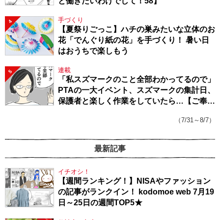
と働きたいわけでして！58】
手づくり
4
【夏祭りごっこ】ハチの巣みたいな立体のお
花「でんぐり紙の花」を手づくり！ 暑い日
はおうちで楽しもう
連載
5
「私スズマークのこと全部わかってるので」
PTAの一大イベント、スズマークの集計日、
保護者と楽しく作業をしていたら…【ご奉仕
戦隊★PTA・19】
（7/31～8/7）
最新記事
イチオシ！
【週間ランキング！】NISAやファッション
の記事がランクイン！ kodomoe web 7月19
日～25日の週間TOP5★