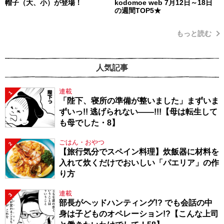
帽子（大、小）が登場！
kodomoe web 7月12日～18日
の週間TOP5★
もっと読む
人気記事
連載
1
「陛下、寝所の準備が整いました」まずいま
ずいっ!! 逃げられない――!!!【母は転生して
も母でした・8】
ごはん・おやつ
2
【旅行気分でスペイン料理】炊飯器に材料を
入れて炊くだけでおいしい「パエリア」の作
り方
連載
3
部長がヘッドハンティング!? でも会話の中
身は子どものオペレーション!?【こんな上司