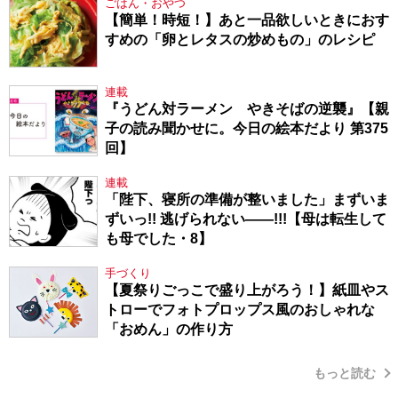
ごはん・おやつ
【簡単！時短！】あと一品欲しいときにおす
すめの「卵とレタスの炒めもの」のレシピ
連載
『うどん対ラーメン やきそばの逆襲』【親
子の読み聞かせに。今日の絵本だより 第375
回】
連載
「陛下、寝所の準備が整いました」まずいま
ずいっ!! 逃げられない――!!!【母は転生して
も母でした・8】
手づくり
【夏祭りごっこで盛り上がろう！】紙皿やス
トローでフォトプロップス風のおしゃれな
「おめん」の作り方
もっと読む