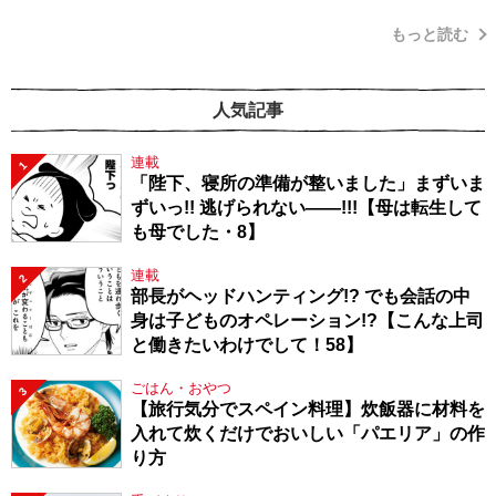
もっと読む
人気記事
連載
1
「陛下、寝所の準備が整いました」まずいま
ずいっ!! 逃げられない――!!!【母は転生して
も母でした・8】
連載
2
部長がヘッドハンティング!? でも会話の中
身は子どものオペレーション!?【こんな上司
と働きたいわけでして！58】
ごはん・おやつ
3
【旅行気分でスペイン料理】炊飯器に材料を
入れて炊くだけでおいしい「パエリア」の作
り方