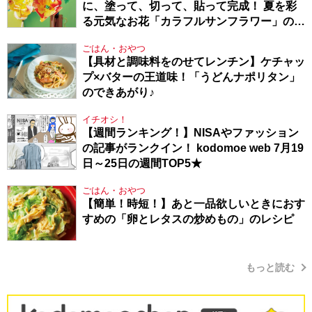
に、塗って、切って、貼って完成！ 夏を彩
る元気なお花「カラフルサンフラワー」の作
り方
ごはん・おやつ
【具材と調味料をのせてレンチン】ケチャッ
プ×バターの王道味！「うどんナポリタン」
のできあがり♪
イチオシ！
【週間ランキング！】NISAやファッション
の記事がランクイン！ kodomoe web 7月19
日～25日の週間TOP5★
ごはん・おやつ
【簡単！時短！】あと一品欲しいときにおす
すめの「卵とレタスの炒めもの」のレシピ
もっと読む