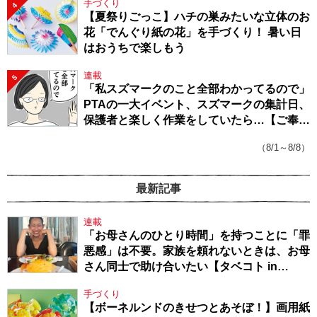
手づくり
4
【夏祭りごっこ】ハチの巣みたいな立体のお
花「でんぐり紙の花」を手づくり！ 暑い日
はおうちで楽しもう
連載
5
「私スズマークのこと全部わかってるので」
PTAの一大イベント、スズマークの集計日、
保護者と楽しく作業をしていたら…【ご奉仕
戦隊★PTA・19】
（8/1～8/8）
最新記事
連載
「お母さんのひとり時間」を持つことに「罪
悪感」は不要。家族を頼れないときは、お母
さん同士で助け合いたい【タベコト in
Berlin・130】
手づくり
【ボーネルンドのきせつとあそぼ！】画用紙