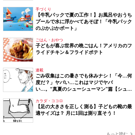
てきたから、頑張れる」
手づくり
【牛乳パックで夏の工作！】お風呂やおうち
プールで水に浮かべてあそぼ！「牛乳パック
のぷかぷかボート」
ごはん・おやつ
子どもが喜ぶ世界の晩ごはん！アメリカのフ
ライドチキン＆フライドポテト
連載
ごみ収集はこの暑さでも休みナシ！「今…何
度だ？」ヤバい…これはマジでヤバ
い…。“真夏のシューシューマン”篇【シュー
シューマン・17】
カラダ・ココロ
【足の大きさを正しく測る】子どもの靴の最
適サイズは？ 月に1回は測り直そう！
もっと読む