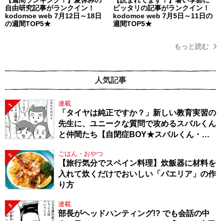
自由研究記事がランクイン！
ピッタリの記事がランクイン！
kodomoe web 7月12日～18日
kodomoe web 7月5日～11日の
の週間TOP5★
週間TOP5★
もっと読む
人気記事
連載
1
「タイヤは純正ですか？」新しい教育実習の
先生に、ユニークな質問で攻めるスバルくん
と仲間たち【自閉症BOY★スバルくん・
143】
ごはん・おやつ
2
【旅行気分でスペイン料理】炊飯器に材料を
入れて炊くだけでおいしい「パエリア」の作
り方
連載
3
部長がヘッドハンティング!? でも会話の中