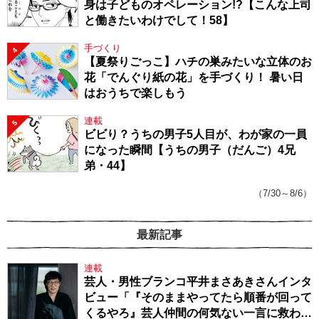
身は子どものオペレーション!?【こんな上司
と働きたいわけでして！58】
手づくり
4
【夏祭りごっこ】ハチの巣みたいな立体のお
花「でんぐり紙の花」を手づくり！ 暑い日
はおうちで楽しもう
連載
5
ビビり？うちの男子5人目が、わが家の一員
になった瞬間【うちの男子（だんご）4兄
弟・44】
（7/30～8/6）
最新記事
連載
芸人・男性ブランコ平井まさあきさんインタ
ビュー「『そのままやってたら順番が回って
くるやろ』芸人仲間の何気ない一言に救われ