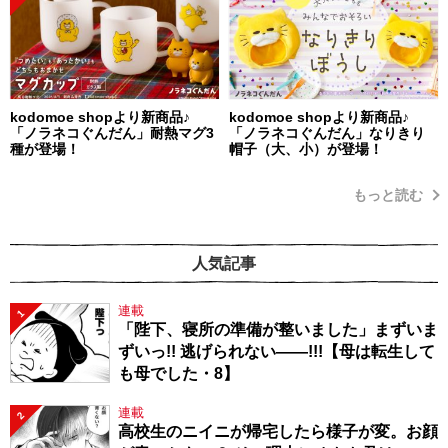
kodomoe shopより新商品♪
kodomoe shopより新商品♪
「ノラネコぐんだん」耐熱マグ3
「ノラネコぐんだん」なりきり
種が登場！
帽子（大、小）が登場！
もっと読む
人気記事
連載
1
「陛下、寝所の準備が整いました」まずいま
ずいっ!! 逃げられない――!!!【母は転生して
も母でした・8】
連載
2
高校生のニイニが帰宅したら様子が変。お顔