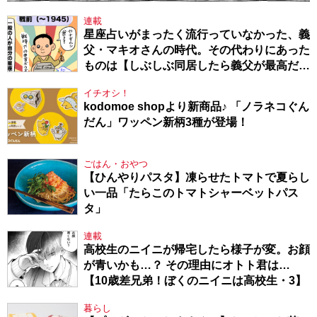
連載
星座占いがまったく流行っていなかった、義
父・マキオさんの時代。その代わりにあった
ものは【しぶしぶ同居したら義父が最高だっ
た件・104】
イチオシ！
kodomoe shopより新商品♪ 「ノラネコぐん
だん」ワッペン新柄3種が登場！
ごはん・おやつ
【ひんやりパスタ】凍らせたトマトで夏らし
い一品「たらこのトマトシャーベットパス
タ」
連載
高校生のニイニが帰宅したら様子が変。お顔
が青いかも…？ その理由にオトト君は…
【10歳差兄弟！ぼくのニイニは高校生・3】
暮らし