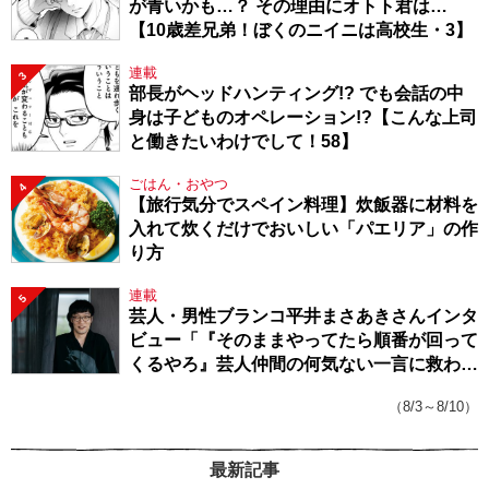
が青いかも…？ その理由にオトト君は…
【10歳差兄弟！ぼくのニイニは高校生・3】
連載
3
部長がヘッドハンティング!? でも会話の中
身は子どものオペレーション!?【こんな上司
と働きたいわけでして！58】
ごはん・おやつ
4
【旅行気分でスペイン料理】炊飯器に材料を
入れて炊くだけでおいしい「パエリア」の作
り方
連載
5
芸人・男性ブランコ平井まさあきさんインタ
ビュー「『そのままやってたら順番が回って
くるやろ』芸人仲間の何気ない一言に救われ
てきたから、頑張れる」
（8/3～8/10）
最新記事