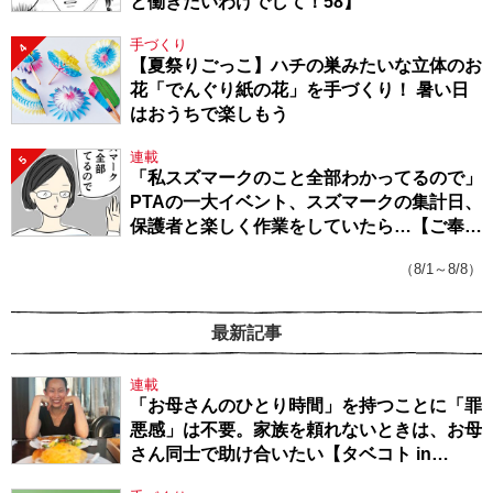
と働きたいわけでして！58】
手づくり
4
【夏祭りごっこ】ハチの巣みたいな立体のお
花「でんぐり紙の花」を手づくり！ 暑い日
はおうちで楽しもう
連載
5
「私スズマークのこと全部わかってるので」
PTAの一大イベント、スズマークの集計日、
保護者と楽しく作業をしていたら…【ご奉仕
戦隊★PTA・19】
（8/1～8/8）
最新記事
連載
「お母さんのひとり時間」を持つことに「罪
悪感」は不要。家族を頼れないときは、お母
さん同士で助け合いたい【タベコト in
Berlin・130】