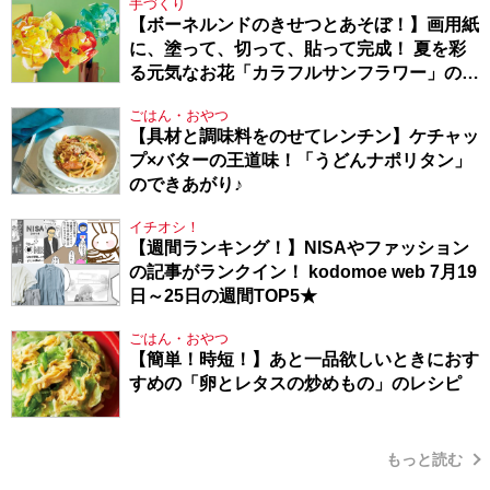
手づくり
【ボーネルンドのきせつとあそぼ！】画用紙
に、塗って、切って、貼って完成！ 夏を彩
る元気なお花「カラフルサンフラワー」の作
り方
ごはん・おやつ
【具材と調味料をのせてレンチン】ケチャッ
プ×バターの王道味！「うどんナポリタン」
のできあがり♪
イチオシ！
【週間ランキング！】NISAやファッション
の記事がランクイン！ kodomoe web 7月19
日～25日の週間TOP5★
ごはん・おやつ
【簡単！時短！】あと一品欲しいときにおす
すめの「卵とレタスの炒めもの」のレシピ
もっと読む