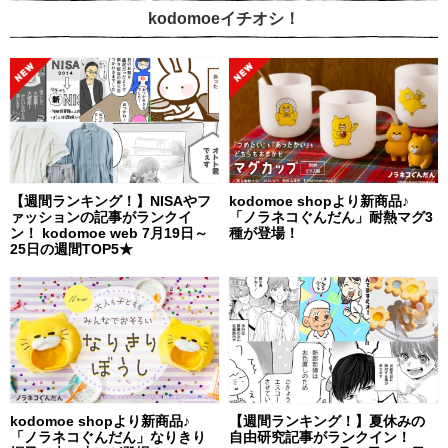
kodomoeイチオシ！
【週間ランキング！】NISAやフ
kodomoe shopより新商品♪
ァッションの記事がランクイ
「ノラネコぐんだん」耐熱マグ3
ン！ kodomoe web 7月19日～
種が登場！
25日の週間TOP5★
kodomoe shopより新商品♪
【週間ランキング！】夏休みの
「ノラネコぐんだん」なりきり
自由研究記事がランクイン！