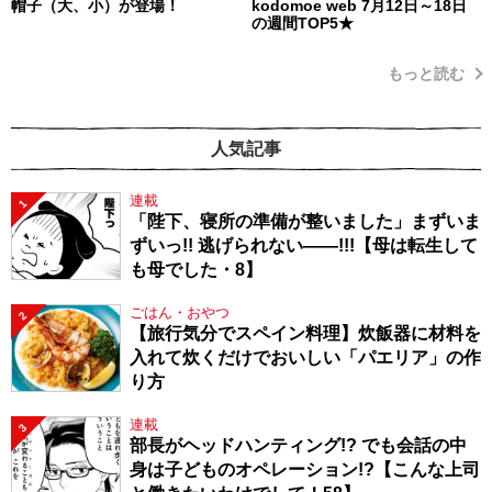
帽子（大、小）が登場！
kodomoe web 7月12日～18日
の週間TOP5★
もっと読む
人気記事
連載
1
「陛下、寝所の準備が整いました」まずいま
ずいっ!! 逃げられない――!!!【母は転生して
も母でした・8】
ごはん・おやつ
2
【旅行気分でスペイン料理】炊飯器に材料を
入れて炊くだけでおいしい「パエリア」の作
り方
連載
3
部長がヘッドハンティング!? でも会話の中
身は子どものオペレーション!?【こんな上司