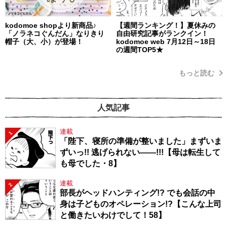
kodomoe shopより新商品♪
【週間ランキング！】夏休みの
「ノラネコぐんだん」なりきり
自由研究記事がランクイン！
帽子（大、小）が登場！
kodomoe web 7月12日～18日
の週間TOP5★
もっと読む
人気記事
連載
1
「陛下、寝所の準備が整いました」まずいま
ずいっ!! 逃げられない――!!!【母は転生して
も母でした・8】
連載
2
部長がヘッドハンティング!? でも会話の中
身は子どものオペレーション!?【こんな上司
と働きたいわけでして！58】