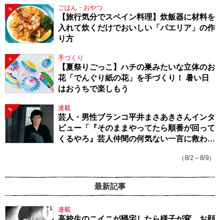
ごはん・おやつ
3
【旅行気分でスペイン料理】炊飯器に材料を
入れて炊くだけでおいしい「パエリア」の作
り方
手づくり
4
【夏祭りごっこ】ハチの巣みたいな立体のお
花「でんぐり紙の花」を手づくり！ 暑い日
はおうちで楽しもう
連載
5
芸人・男性ブランコ平井まさあきさんインタ
ビュー「『そのままやってたら順番が回って
くるやろ』芸人仲間の何気ない一言に救われ
てきたから、頑張れる」
（8/2～8/9）
最新記事
連載
高校生のニイニが帰宅したら様子が変。お顔