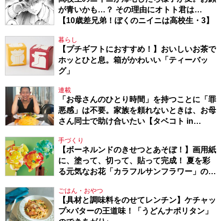
が青いかも…？ その理由にオトト君は…
【10歳差兄弟！ぼくのニイニは高校生・3】
暮らし
【プチギフトにおすすめ！】おいしいお茶で
ホッとひと息。箱がかわいい「ティーバッ
グ」
連載
「お母さんのひとり時間」を持つことに「罪
悪感」は不要。家族を頼れないときは、お母
さん同士で助け合いたい【タベコト in
Berlin・130】
手づくり
【ボーネルンドのきせつとあそぼ！】画用紙
に、塗って、切って、貼って完成！ 夏を彩
る元気なお花「カラフルサンフラワー」の作
り方
ごはん・おやつ
【具材と調味料をのせてレンチン】ケチャッ
プ×バターの王道味！「うどんナポリタン」