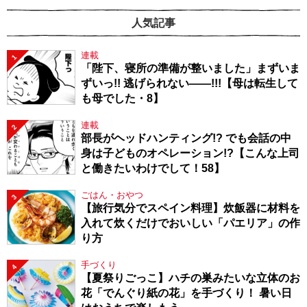
人気記事
連載
1
「陛下、寝所の準備が整いました」まずいま
ずいっ!! 逃げられない――!!!【母は転生して
も母でした・8】
連載
2
部長がヘッドハンティング!? でも会話の中
身は子どものオペレーション!?【こんな上司
と働きたいわけでして！58】
ごはん・おやつ
3
【旅行気分でスペイン料理】炊飯器に材料を
入れて炊くだけでおいしい「パエリア」の作
り方
手づくり
4
【夏祭りごっこ】ハチの巣みたいな立体のお
花「でんぐり紙の花」を手づくり！ 暑い日