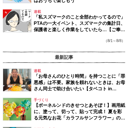
はおうちで楽しもう
連載
5
「私スズマークのこと全部わかってるので」
PTAの一大イベント、スズマークの集計日、
保護者と楽しく作業をしていたら…【ご奉仕
戦隊★PTA・19】
（8/1～8/8）
最新記事
連載
「お母さんのひとり時間」を持つことに「罪
悪感」は不要。家族を頼れないときは、お母
さん同士で助け合いたい【タベコト in
Berlin・130】
手づくり
【ボーネルンドのきせつとあそぼ！】画用紙
に、塗って、切って、貼って完成！ 夏を彩
る元気なお花「カラフルサンフラワー」の作
り方