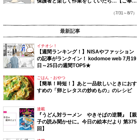
保護者と楽しく作業をしていたら…【ご奉仕
戦隊★PTA・19】
（7/31～8/7）
最新記事
イチオシ！
【週間ランキング！】NISAやファッション
の記事がランクイン！ kodomoe web 7月19
日～25日の週間TOP5★
ごはん・おやつ
【簡単！時短！】あと一品欲しいときにおす
すめの「卵とレタスの炒めもの」のレシピ
連載
『うどん対ラーメン やきそばの逆襲』【親
子の読み聞かせに。今日の絵本だより 第375
回】