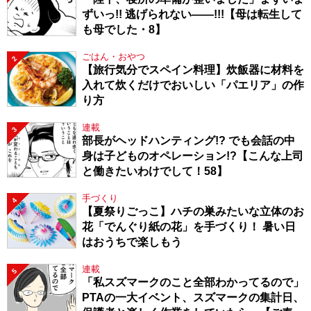
ずいっ!! 逃げられない――!!!【母は転生して
も母でした・8】
ごはん・おやつ
2
【旅行気分でスペイン料理】炊飯器に材料を
入れて炊くだけでおいしい「パエリア」の作
り方
連載
3
部長がヘッドハンティング!? でも会話の中
身は子どものオペレーション!?【こんな上司
と働きたいわけでして！58】
手づくり
4
【夏祭りごっこ】ハチの巣みたいな立体のお
花「でんぐり紙の花」を手づくり！ 暑い日
はおうちで楽しもう
連載
5
「私スズマークのこと全部わかってるので」
PTAの一大イベント、スズマークの集計日、