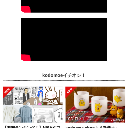
kodomoeイチオシ！
【週間ランキング！】NISAやフ
kodomoe shopより新商品♪