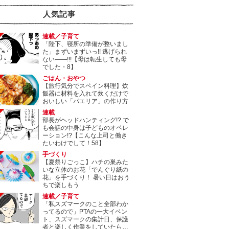
人気記事
連載／子育て
「陛下、寝所の準備が整いまし
た」まずいまずいっ!! 逃げられ
ない――!!!【母は転生しても母
でした・8】
ごはん・おやつ
【旅行気分でスペイン料理】炊
飯器に材料を入れて炊くだけで
おいしい「パエリア」の作り方
連載
部長がヘッドハンティング!? で
も会話の中身は子どものオペレ
ーション!?【こんな上司と働き
たいわけでして！58】
手づくり
【夏祭りごっこ】ハチの巣みた
いな立体のお花「でんぐり紙の
花」を手づくり！ 暑い日はおう
ちで楽しもう
連載／子育て
「私スズマークのこと全部わか
ってるので」PTAの一大イベン
ト、スズマークの集計日、保護
者と楽しく作業をしていたら…