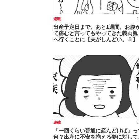
連載
2
出産予定日まで、あと1週間。お腹
て痛むと言ってもやってきた義両親
へ行くことに【夫がしんどい。５】
連載
2
「一回くらい普通に産んどけば」っ
何？出産に不安を抱える妻に対して