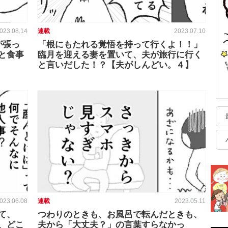
023.08.14
連載
2023.07.10
が張っ
「根にもたれる覚悟を持って行くよ！！」
と食事
臨月を迎える妻を置いて、夫が旅行に行く
と言いだした！？【夫がしんどい。４】
023.06.08
連載
2023.05.11
て、
つわりのときも、お風呂で転んだときも、
、どこ
夫から「大丈夫？」の言葉すらなかっ