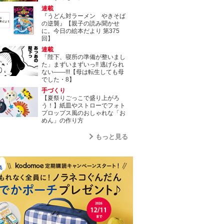
連載
『うどん対ラーメン やきそば
の逆襲』【親子の読み聞かせ
に。今日の絵本だより 第375
回】
連載
「陛下、寝所の準備が整いまし
た」まずいまずいっ!! 逃げられ
ない――!!!【母は転生しても母
でした・8】
手づくり
【夏祭りごっこで盛り上がろ
う！】紙皿やストローでフォト
プロップス風のおしゃれな「お
めん」の作り方
もっと見る