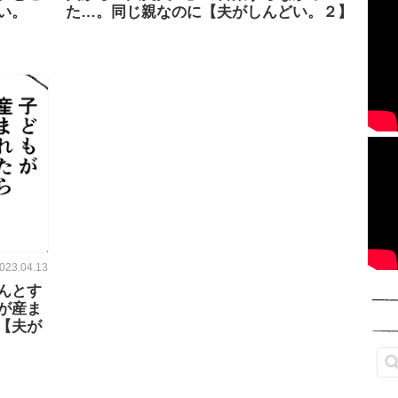
い。
た…。同じ親なのに【夫がしんどい。２】
023.04.13
んとす
が産ま
【夫が