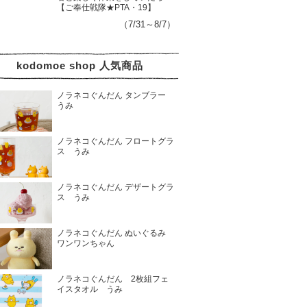
【ご奉仕戦隊★PTA・19】
（7/31～8/7）
kodomoe shop 人気商品
ノラネコぐんだん タンブラー
うみ
ノラネコぐんだん フロートグラ
ス うみ
ノラネコぐんだん デザートグラ
ス うみ
ノラネコぐんだん ぬいぐるみ
ワンワンちゃん
ノラネコぐんだん 2枚組フェ
イスタオル うみ