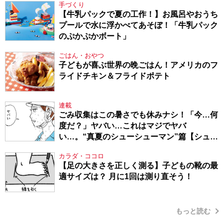
手づくり
【牛乳パックで夏の工作！】お風呂やおうち
プールで水に浮かべてあそぼ！「牛乳パック
のぷかぷかボート」
ごはん・おやつ
子どもが喜ぶ世界の晩ごはん！アメリカのフ
ライドチキン＆フライドポテト
連載
ごみ収集はこの暑さでも休みナシ！「今…何
度だ？」ヤバい…これはマジでヤバ
い…。“真夏のシューシューマン”篇【シュー
シューマン・17】
カラダ・ココロ
【足の大きさを正しく測る】子どもの靴の最
適サイズは？ 月に1回は測り直そう！
もっと読む