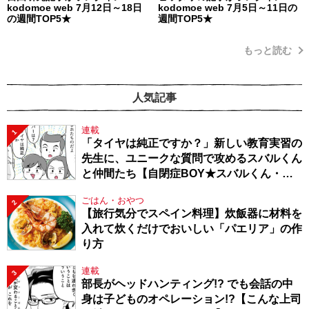
kodomoe web 7月12日～18日
kodomoe web 7月5日～11日の
の週間TOP5★
週間TOP5★
もっと読む
人気記事
連載
1
「タイヤは純正ですか？」新しい教育実習の
先生に、ユニークな質問で攻めるスバルくん
と仲間たち【自閉症BOY★スバルくん・
143】
ごはん・おやつ
2
【旅行気分でスペイン料理】炊飯器に材料を
入れて炊くだけでおいしい「パエリア」の作
り方
連載
3
部長がヘッドハンティング!? でも会話の中
身は子どものオペレーション!?【こんな上司