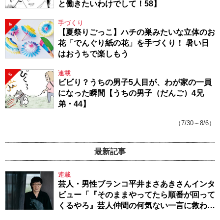
と働きたいわけでして！58】
手づくり
4
【夏祭りごっこ】ハチの巣みたいな立体のお
花「でんぐり紙の花」を手づくり！ 暑い日
はおうちで楽しもう
連載
5
ビビり？うちの男子5人目が、わが家の一員
になった瞬間【うちの男子（だんご）4兄
弟・44】
（7/30～8/6）
最新記事
連載
芸人・男性ブランコ平井まさあきさんインタ
ビュー「『そのままやってたら順番が回って
くるやろ』芸人仲間の何気ない一言に救われ
てきたから、頑張れる」