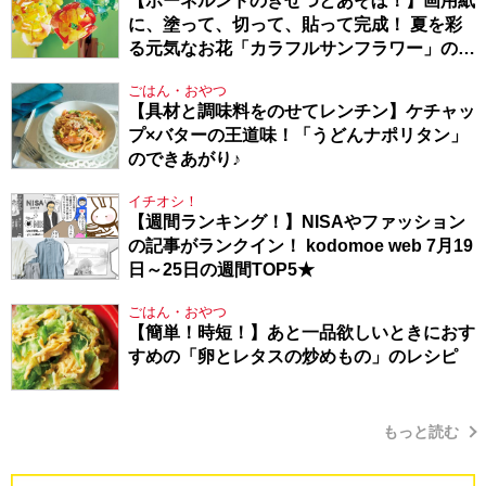
【ボーネルンドのきせつとあそぼ！】画用紙
に、塗って、切って、貼って完成！ 夏を彩
る元気なお花「カラフルサンフラワー」の作
り方
ごはん・おやつ
【具材と調味料をのせてレンチン】ケチャッ
プ×バターの王道味！「うどんナポリタン」
のできあがり♪
イチオシ！
【週間ランキング！】NISAやファッション
の記事がランクイン！ kodomoe web 7月19
日～25日の週間TOP5★
ごはん・おやつ
【簡単！時短！】あと一品欲しいときにおす
すめの「卵とレタスの炒めもの」のレシピ
もっと読む