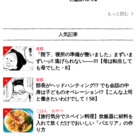
もっと読む
人気記事
連載
1
「陛下、寝所の準備が整いました」まずいま
ずいっ!! 逃げられない――!!!【母は転生して
も母でした・8】
連載
2
部長がヘッドハンティング!? でも会話の中
身は子どものオペレーション!?【こんな上司
と働きたいわけでして！58】
ごはん・おやつ
3
【旅行気分でスペイン料理】炊飯器に材料を
入れて炊くだけでおいしい「パエリア」の作
り方