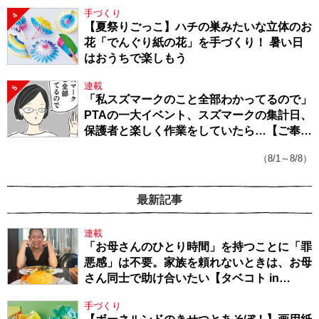
手づくり
4
【夏祭りごっこ】ハチの巣みたいな立体のお
花「でんぐり紙の花」を手づくり！ 暑い日
はおうちで楽しもう
連載
5
「私スズマークのこと全部わかってるので」
PTAの一大イベント、スズマークの集計日、
保護者と楽しく作業をしていたら…【ご奉仕
戦隊★PTA・19】
（8/1～8/8）
最新記事
連載
「お母さんのひとり時間」を持つことに「罪
悪感」は不要。家族を頼れないときは、お母
さん同士で助け合いたい【タベコト in
Berlin・130】
手づくり