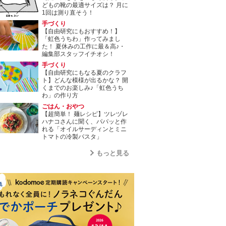
どもの靴の最適サイズは？ 月に
1回は測り直そう！
手づくり
【自由研究にもおすすめ！】
「虹色うちわ」作ってみまし
た！ 夏休みの工作に最＆高♪・
編集部スタッフイチオシ！
手づくり
【自由研究にもなる夏のクラフ
ト】どんな模様が出るかな？ 開
くまでのお楽しみ♪「虹色うち
わ」の作り方
ごはん・おやつ
【超簡単！ 麺レシピ】ツレヅレ
ハナコさんに聞く、パパッと作
れる「オイルサーディンとミニ
トマトの冷製パスタ」
もっと見る