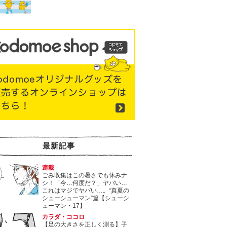
最新記事
連載
ごみ収集はこの暑さでも休みナ
シ！「今…何度だ？」ヤバい…
これはマジでヤバい…。“真夏の
シューシューマン”篇【シューシ
ューマン・17】
カラダ・ココロ
【足の大きさを正しく測る】子