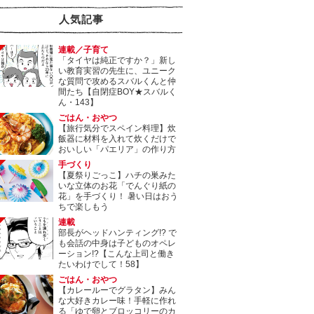
人気記事
連載／子育て
「タイヤは純正ですか？」新し
い教育実習の先生に、ユニーク
な質問で攻めるスバルくんと仲
間たち【自閉症BOY★スバルく
ん・143】
ごはん・おやつ
【旅行気分でスペイン料理】炊
飯器に材料を入れて炊くだけで
おいしい「パエリア」の作り方
手づくり
【夏祭りごっこ】ハチの巣みた
いな立体のお花「でんぐり紙の
花」を手づくり！ 暑い日はおう
ちで楽しもう
連載
部長がヘッドハンティング!? で
も会話の中身は子どものオペレ
ーション!?【こんな上司と働き
たいわけでして！58】
ごはん・おやつ
【カレールーでグラタン】みん
な大好きカレー味！手軽に作れ
る「ゆで卵とブロッコリーのカ