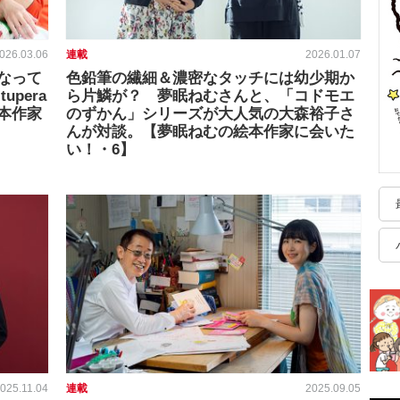
026.03.06
連載
2026.01.07
なって
色鉛筆の繊細＆濃密なタッチには幼少期か
upera
ら片鱗が？ 夢眠ねむさんと、「コドモエ
本作家
のずかん」シリーズが大人気の大森裕子さ
んが対談。【夢眠ねむの絵本作家に会いた
い！・6】
025.11.04
連載
2025.09.05