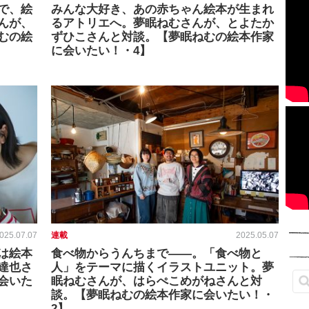
で、絵
みんな大好き、あの赤ちゃん絵本が生まれ
んが、
るアトリエへ。夢眠ねむさんが、とよたか
むの絵
ずひこさんと対談。【夢眠ねむの絵本作家
に会いたい！・4】
025.07.07
連載
2025.05.07
は絵本
食べ物からうんちまで――。「食べ物と
達也さ
人」をテーマに描くイラストユニット。夢
会いた
眠ねむさんが、はらぺこめがねさんと対
談。【夢眠ねむの絵本作家に会いたい！・
2】