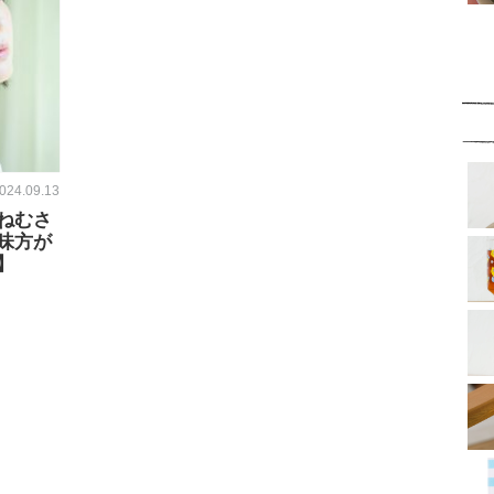
024.09.13
眠ねむさ
味方が
】