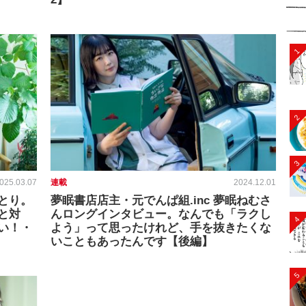
1
2
3
025.03.07
連載
2024.12.01
とり。
夢眠書店店主・元でんぱ組.inc 夢眠ねむさ
と対
んロングインタビュー。なんでも「ラクし
4
い！・
よう」って思ったけれど、手を抜きたくな
いこともあったんです【後編】
5