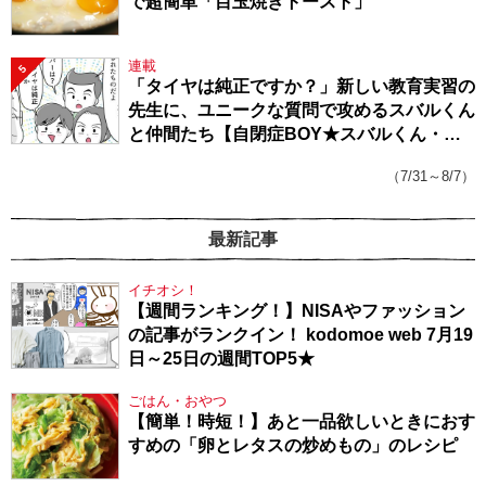
で超簡単「目玉焼きトースト」
連載
5
「タイヤは純正ですか？」新しい教育実習の
先生に、ユニークな質問で攻めるスバルくん
と仲間たち【自閉症BOY★スバルくん・
143】
（7/31～8/7）
最新記事
イチオシ！
【週間ランキング！】NISAやファッション
の記事がランクイン！ kodomoe web 7月19
日～25日の週間TOP5★
ごはん・おやつ
【簡単！時短！】あと一品欲しいときにおす
すめの「卵とレタスの炒めもの」のレシピ