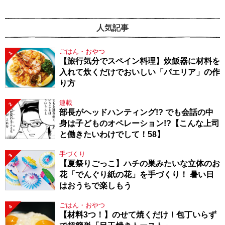
人気記事
ごはん・おやつ
1
【旅行気分でスペイン料理】炊飯器に材料を
入れて炊くだけでおいしい「パエリア」の作
り方
連載
2
部長がヘッドハンティング!? でも会話の中
身は子どものオペレーション!?【こんな上司
と働きたいわけでして！58】
手づくり
3
【夏祭りごっこ】ハチの巣みたいな立体のお
花「でんぐり紙の花」を手づくり！ 暑い日
はおうちで楽しもう
ごはん・おやつ
4
【材料3つ！】のせて焼くだけ！包丁いらず