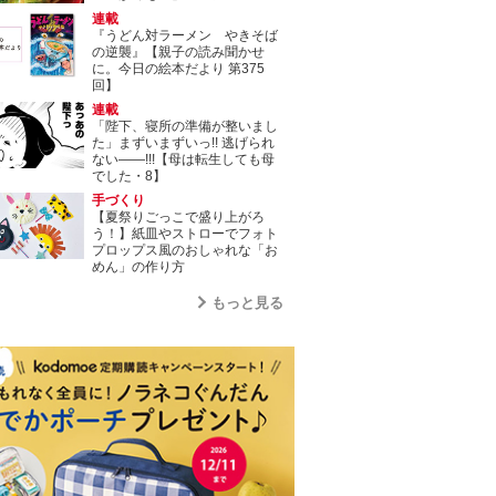
連載
『うどん対ラーメン やきそば
の逆襲』【親子の読み聞かせ
に。今日の絵本だより 第375
回】
連載
「陛下、寝所の準備が整いまし
た」まずいまずいっ!! 逃げられ
ない――!!!【母は転生しても母
でした・8】
手づくり
【夏祭りごっこで盛り上がろ
う！】紙皿やストローでフォト
プロップス風のおしゃれな「お
めん」の作り方
もっと見る