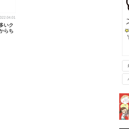
022.04.01
多いク
からち