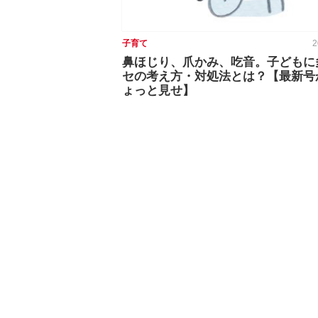
子育て
2
鼻ほじり、爪かみ、吃音。子どもに
セの考え方・対処法とは？【最新号
ょっと見せ】