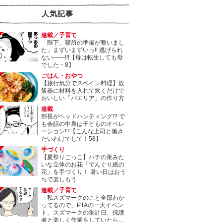
人気記事
連載／子育て
「陛下、寝所の準備が整いまし
た」まずいまずいっ!! 逃げられ
ない――!!!【母は転生しても母
でした・8】
ごはん・おやつ
【旅行気分でスペイン料理】炊
飯器に材料を入れて炊くだけで
おいしい「パエリア」の作り方
連載
部長がヘッドハンティング!? で
も会話の中身は子どものオペレ
ーション!?【こんな上司と働き
たいわけでして！58】
手づくり
【夏祭りごっこ】ハチの巣みた
いな立体のお花「でんぐり紙の
花」を手づくり！ 暑い日はおう
ちで楽しもう
連載／子育て
「私スズマークのこと全部わか
ってるので」PTAの一大イベン
ト、スズマークの集計日、保護
者と楽しく作業をしていたら…