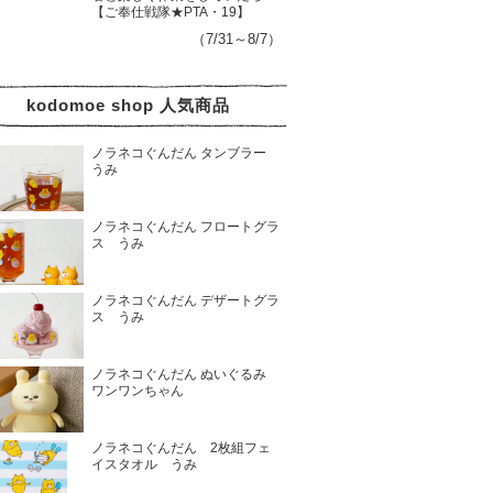
【ご奉仕戦隊★PTA・19】
（7/31～8/7）
kodomoe shop 人気商品
ノラネコぐんだん タンブラー
うみ
ノラネコぐんだん フロートグラ
ス うみ
ノラネコぐんだん デザートグラ
ス うみ
ノラネコぐんだん ぬいぐるみ
ワンワンちゃん
ノラネコぐんだん 2枚組フェ
イスタオル うみ