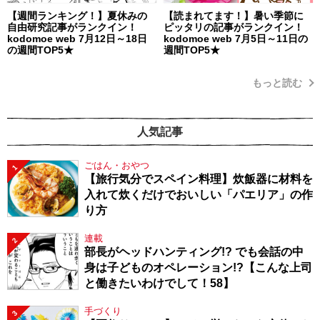
【週間ランキング！】夏休みの
【読まれてます！】暑い季節に
自由研究記事がランクイン！
ピッタリの記事がランクイン！
kodomoe web 7月12日～18日
kodomoe web 7月5日～11日の
の週間TOP5★
週間TOP5★
もっと読む
人気記事
ごはん・おやつ
1
【旅行気分でスペイン料理】炊飯器に材料を
入れて炊くだけでおいしい「パエリア」の作
り方
連載
2
部長がヘッドハンティング!? でも会話の中
身は子どものオペレーション!?【こんな上司
と働きたいわけでして！58】
手づくり
3