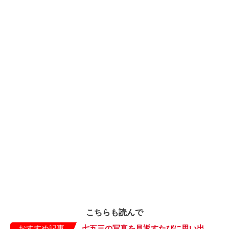
こちらも読んで
おすすめ記事
七五三の写真を見返すたびに思い出す、夫へのイラつき【むすこと私のやんごとなき日常・31】