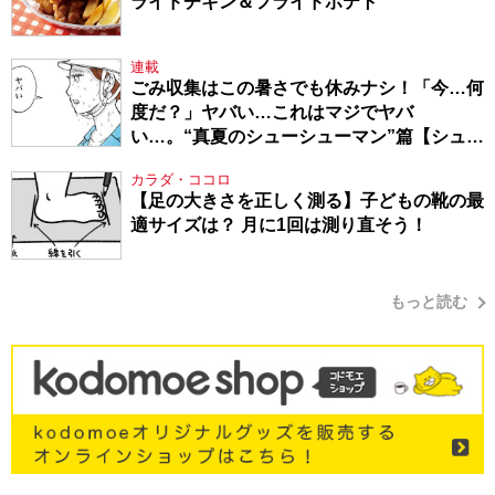
ライドチキン＆フライドポテト
連載
ごみ収集はこの暑さでも休みナシ！「今…何
度だ？」ヤバい…これはマジでヤバ
い…。“真夏のシューシューマン”篇【シュー
シューマン・17】
カラダ・ココロ
【足の大きさを正しく測る】子どもの靴の最
適サイズは？ 月に1回は測り直そう！
もっと読む