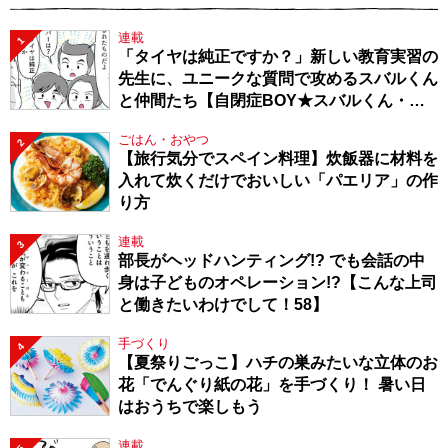
連載
1
「タイヤは純正ですか？」新しい教育実習の
先生に、ユニークな質問で攻めるスバルくん
と仲間たち【自閉症BOY★スバルくん・
143】
ごはん・おやつ
2
【旅行気分でスペイン料理】炊飯器に材料を
入れて炊くだけでおいしい「パエリア」の作
り方
連載
3
部長がヘッドハンティング!? でも会話の中
身は子どものオペレーション!?【こんな上司
と働きたいわけでして！58】
手づくり
4
【夏祭りごっこ】ハチの巣みたいな立体のお
花「でんぐり紙の花」を手づくり！ 暑い日
はおうちで楽しもう
連載