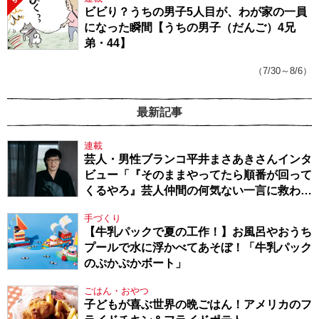
5
ビビり？うちの男子5人目が、わが家の一員
になった瞬間【うちの男子（だんご）4兄
弟・44】
（7/30～8/6）
最新記事
連載
芸人・男性ブランコ平井まさあきさんインタ
ビュー「『そのままやってたら順番が回って
くるやろ』芸人仲間の何気ない一言に救われ
てきたから、頑張れる」
手づくり
【牛乳パックで夏の工作！】お風呂やおうち
プールで水に浮かべてあそぼ！「牛乳パック
のぷかぷかボート」
ごはん・おやつ
子どもが喜ぶ世界の晩ごはん！アメリカのフ