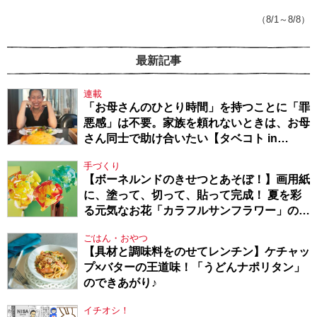
てきたから、頑張れる」
（8/1～8/8）
最新記事
連載
「お母さんのひとり時間」を持つことに「罪
悪感」は不要。家族を頼れないときは、お母
さん同士で助け合いたい【タベコト in
Berlin・130】
手づくり
【ボーネルンドのきせつとあそぼ！】画用紙
に、塗って、切って、貼って完成！ 夏を彩
る元気なお花「カラフルサンフラワー」の作
り方
ごはん・おやつ
【具材と調味料をのせてレンチン】ケチャッ
プ×バターの王道味！「うどんナポリタン」
のできあがり♪
イチオシ！