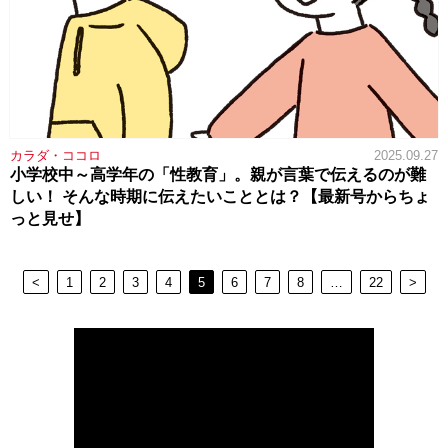
カラダ・ココロ
2025.09.27
小学校中～高学年の「性教育」。親が言葉で伝えるのが難
しい！ そんな時期に伝えたいこととは？【最新号からちょ
っと見せ】
<
1
2
3
4
5
6
7
8
…
22
>