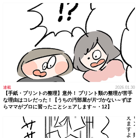
連載
2026.01.30
【手紙・プリントの整理】意外！ プリント類の整理が苦手
な理由はコレだった！【うちの汚部屋が片づかない～ずぼ
らママがプロに習ったことシェアします～・12】