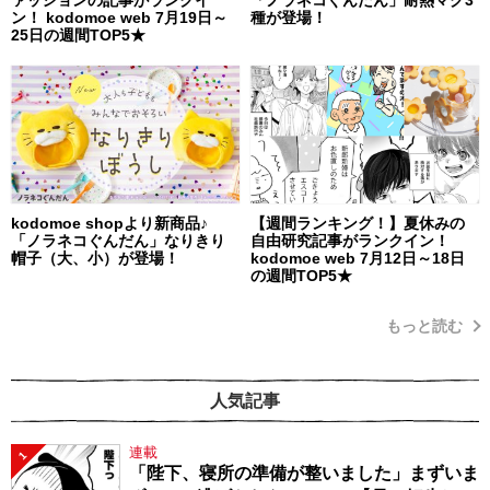
ァッションの記事がランクイ
「ノラネコぐんだん」耐熱マグ3
ン！ kodomoe web 7月19日～
種が登場！
25日の週間TOP5★
kodomoe shopより新商品♪
【週間ランキング！】夏休みの
「ノラネコぐんだん」なりきり
自由研究記事がランクイン！
帽子（大、小）が登場！
kodomoe web 7月12日～18日
の週間TOP5★
もっと読む
人気記事
連載
1
「陛下、寝所の準備が整いました」まずいま