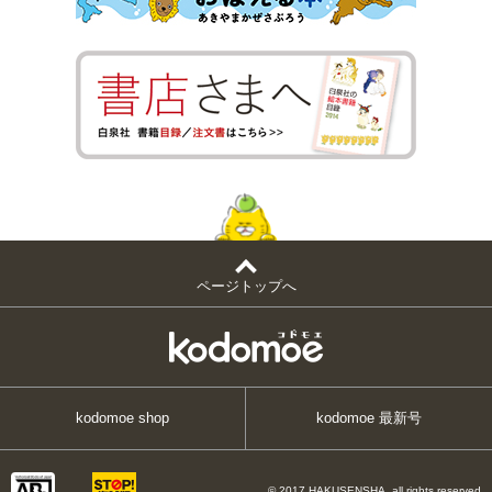
ページトップへ
kodomoe shop
kodomoe 最新号
© 2017 HAKUSENSHA, all rights reserved