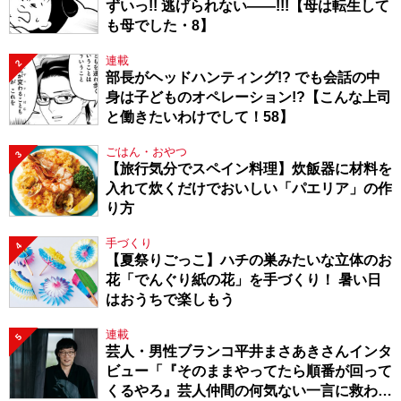
ずいっ!! 逃げられない――!!!【母は転生して
も母でした・8】
連載
2
部長がヘッドハンティング!? でも会話の中
身は子どものオペレーション!?【こんな上司
と働きたいわけでして！58】
ごはん・おやつ
3
【旅行気分でスペイン料理】炊飯器に材料を
入れて炊くだけでおいしい「パエリア」の作
り方
手づくり
4
【夏祭りごっこ】ハチの巣みたいな立体のお
花「でんぐり紙の花」を手づくり！ 暑い日
はおうちで楽しもう
連載
5
芸人・男性ブランコ平井まさあきさんインタ
ビュー「『そのままやってたら順番が回って
くるやろ』芸人仲間の何気ない一言に救われ