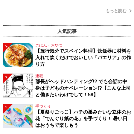
もっと読む
人気記事
ごはん・おやつ
1
【旅行気分でスペイン料理】炊飯器に材料を
入れて炊くだけでおいしい「パエリア」の作
り方
連載
2
部長がヘッドハンティング!? でも会話の中
身は子どものオペレーション!?【こんな上司
と働きたいわけでして！58】
手づくり
3
【夏祭りごっこ】ハチの巣みたいな立体のお
花「でんぐり紙の花」を手づくり！ 暑い日
はおうちで楽しもう