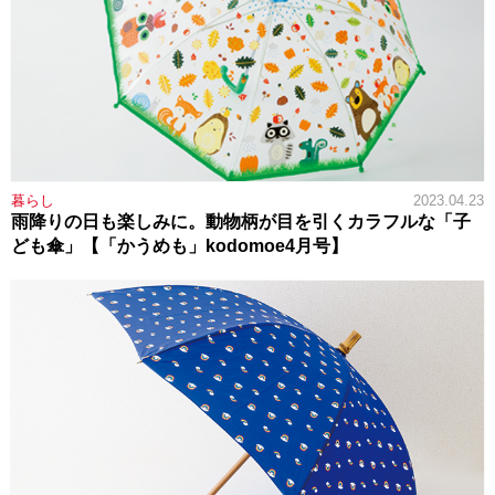
暮らし
2023.04.23
雨降りの日も楽しみに。動物柄が目を引くカラフルな「子
ども傘」【「かうめも」kodomoe4月号】