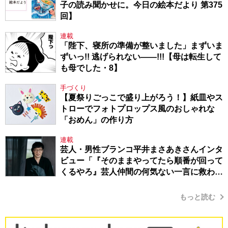
子の読み聞かせに。今日の絵本だより 第375
回】
連載
「陛下、寝所の準備が整いました」まずいま
ずいっ!! 逃げられない――!!!【母は転生して
も母でした・8】
手づくり
【夏祭りごっこで盛り上がろう！】紙皿やス
トローでフォトプロップス風のおしゃれな
「おめん」の作り方
連載
芸人・男性ブランコ平井まさあきさんインタ
ビュー「『そのままやってたら順番が回って
くるやろ』芸人仲間の何気ない一言に救われ
てきたから、頑張れる」
もっと読む