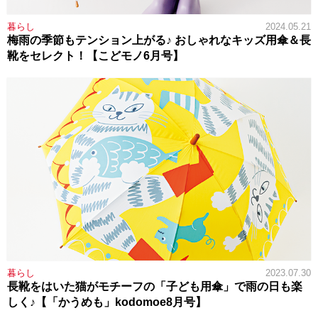
暮らし
2024.05.21
梅雨の季節もテンション上がる♪ おしゃれなキッズ用傘＆長
靴をセレクト！【こどモノ6月号】
暮らし
2023.07.30
長靴をはいた猫がモチーフの「子ども用傘」で雨の日も楽
しく♪【「かうめも」kodomoe8月号】