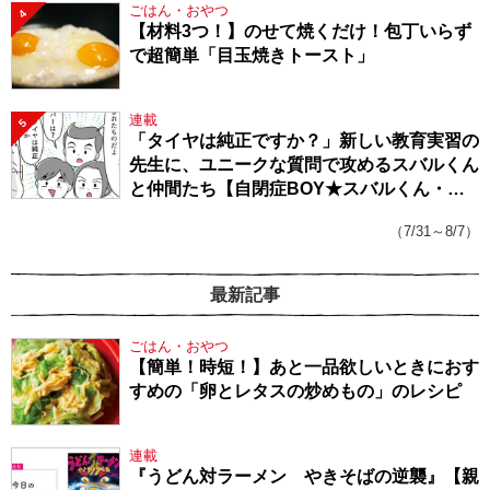
ごはん・おやつ
4
【材料3つ！】のせて焼くだけ！包丁いらず
で超簡単「目玉焼きトースト」
連載
5
「タイヤは純正ですか？」新しい教育実習の
先生に、ユニークな質問で攻めるスバルくん
と仲間たち【自閉症BOY★スバルくん・
143】
（7/31～8/7）
最新記事
ごはん・おやつ
【簡単！時短！】あと一品欲しいときにおす
すめの「卵とレタスの炒めもの」のレシピ
連載
『うどん対ラーメン やきそばの逆襲』【親