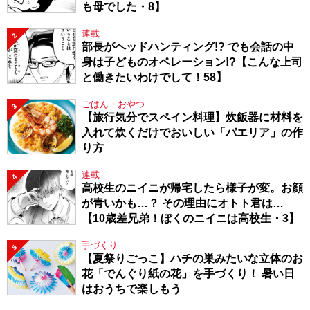
も母でした・8】
連載
2
部長がヘッドハンティング!? でも会話の中
身は子どものオペレーション!?【こんな上司
と働きたいわけでして！58】
ごはん・おやつ
3
【旅行気分でスペイン料理】炊飯器に材料を
入れて炊くだけでおいしい「パエリア」の作
り方
連載
4
高校生のニイニが帰宅したら様子が変。お顔
が青いかも…？ その理由にオトト君は…
【10歳差兄弟！ぼくのニイニは高校生・3】
手づくり
5
【夏祭りごっこ】ハチの巣みたいな立体のお
花「でんぐり紙の花」を手づくり！ 暑い日
はおうちで楽しもう