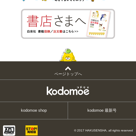
ページトップへ
kodomoe shop
kodomoe 最新号
© 2017 HAKUSENSHA, all rights reserved