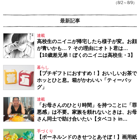
（8/2～8/9）
最新記事
連載
高校生のニイニが帰宅したら様子が変。お顔
が青いかも…？ その理由にオトト君は…
【10歳差兄弟！ぼくのニイニは高校生・3】
暮らし
【プチギフトにおすすめ！】おいしいお茶で
ホッとひと息。箱がかわいい「ティーバッ
グ」
連載
「お母さんのひとり時間」を持つことに「罪
悪感」は不要。家族を頼れないときは、お母
さん同士で助け合いたい【タベコト in
Berlin・130】
手づくり
【ボーネルンドのきせつとあそぼ！】画用紙