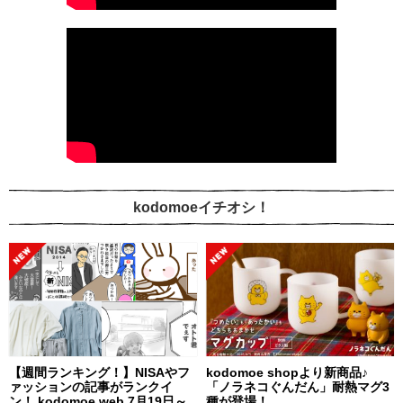
kodomoeイチオシ！
【週間ランキング！】NISAやフ
kodomoe shopより新商品♪
ァッションの記事がランクイ
「ノラネコぐんだん」耐熱マグ3
ン！ kodomoe web 7月19日～
種が登場！