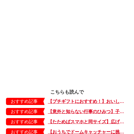
こちらも読んで
おすすめ記事
【プチギフトにおすすめ！】おいしいお茶でホッとひと息。箱がかわいい「ティーバッグ」
おすすめ記事
【意外と知らない行事のひみつ】子どもにはどう伝える？「お盆」って何だろう？
おすすめ記事
【たためばスマホと同サイズ】広げるとビビッドでジューシーな柄が目を引くコンパクトな「扇子」
おすすめ記事
【おうちでドームキャッチャーに挑戦だ】アンパンマン わくわくドームキャッチャー