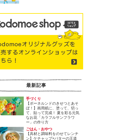
最新記事
手づくり
【ボーネルンドのきせつとあそ
ぼ！】画用紙に、塗って、切っ
て、貼って完成！ 夏を彩る元気
なお花「カラフルサンフラワ
ー」の作り方
ごはん・おやつ
【具材と調味料をのせてレンチ
ン】ケチャップ×バターの王道