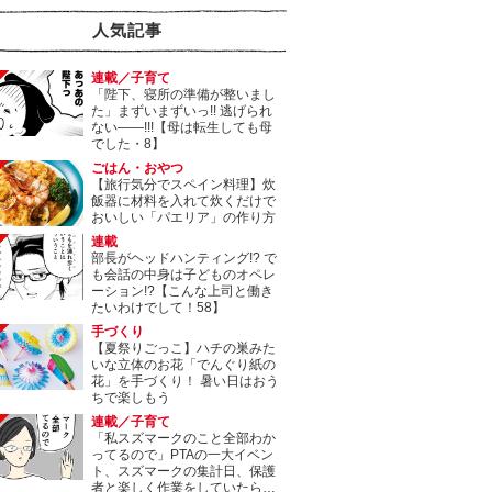
人気記事
連載／子育て
「陛下、寝所の準備が整いまし
た」まずいまずいっ!! 逃げられ
ない――!!!【母は転生しても母
でした・8】
ごはん・おやつ
【旅行気分でスペイン料理】炊
飯器に材料を入れて炊くだけで
おいしい「パエリア」の作り方
連載
部長がヘッドハンティング!? で
も会話の中身は子どものオペレ
ーション!?【こんな上司と働き
たいわけでして！58】
手づくり
【夏祭りごっこ】ハチの巣みた
いな立体のお花「でんぐり紙の
花」を手づくり！ 暑い日はおう
ちで楽しもう
連載／子育て
「私スズマークのこと全部わか
ってるので」PTAの一大イベン
ト、スズマークの集計日、保護
者と楽しく作業をしていたら…