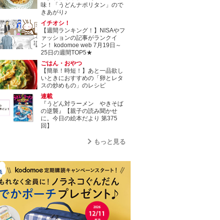
味！「うどんナポリタン」ので
きあがり♪
イチオシ！
【週間ランキング！】NISAやフ
ァッションの記事がランクイ
ン！ kodomoe web 7月19日～
25日の週間TOP5★
ごはん・おやつ
【簡単！時短！】あと一品欲し
いときにおすすめの「卵とレタ
スの炒めもの」のレシピ
連載
『うどん対ラーメン やきそば
の逆襲』【親子の読み聞かせ
に。今日の絵本だより 第375
回】
もっと見る