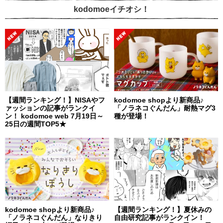
kodomoeイチオシ！
【週間ランキング！】NISAやフ
kodomoe shopより新商品♪
ァッションの記事がランクイ
「ノラネコぐんだん」耐熱マグ3
ン！ kodomoe web 7月19日～
種が登場！
25日の週間TOP5★
kodomoe shopより新商品♪
【週間ランキング！】夏休みの
「ノラネコぐんだん」なりきり
自由研究記事がランクイン！