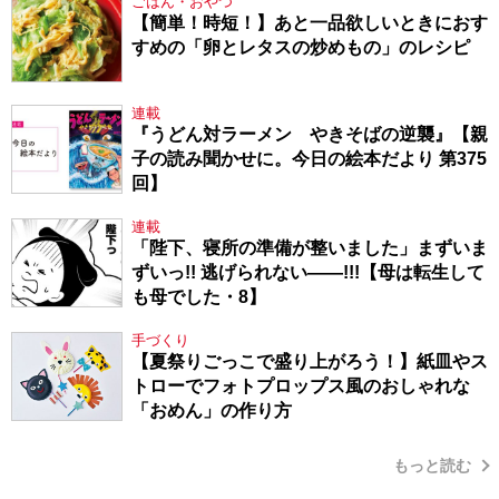
ごはん・おやつ
【簡単！時短！】あと一品欲しいときにおす
すめの「卵とレタスの炒めもの」のレシピ
連載
『うどん対ラーメン やきそばの逆襲』【親
子の読み聞かせに。今日の絵本だより 第375
回】
連載
「陛下、寝所の準備が整いました」まずいま
ずいっ!! 逃げられない――!!!【母は転生して
も母でした・8】
手づくり
【夏祭りごっこで盛り上がろう！】紙皿やス
トローでフォトプロップス風のおしゃれな
「おめん」の作り方
もっと読む