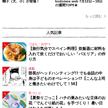
帽子（大、小）が登場！
kodomoe web 7月12日～18日
の週間TOP5★
もっと読む
人気記事
ごはん・おやつ
1
【旅行気分でスペイン料理】炊飯器に材料を
入れて炊くだけでおいしい「パエリア」の作
り方
連載
2
部長がヘッドハンティング!? でも会話の中
身は子どものオペレーション!?【こんな上司
と働きたいわけでして！58】
手づくり
3
【夏祭りごっこ】ハチの巣みたいな立体のお
花「でんぐり紙の花」を手づくり！ 暑い日