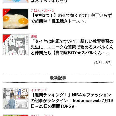
はおうちで楽しもう
ごはん・おやつ
4
【材料3つ！】のせて焼くだけ！包丁いらず
で超簡単「目玉焼きトースト」
連載
5
「タイヤは純正ですか？」新しい教育実習の
先生に、ユニークな質問で攻めるスバルくん
と仲間たち【自閉症BOY★スバルくん・
143】
（7/31～8/7）
最新記事
イチオシ！
【週間ランキング！】NISAやファッション
の記事がランクイン！ kodomoe web 7月19
日～25日の週間TOP5★