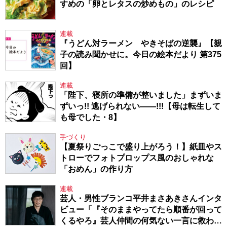
すめの「卵とレタスの炒めもの」のレシピ
連載
『うどん対ラーメン やきそばの逆襲』【親
子の読み聞かせに。今日の絵本だより 第375
回】
連載
「陛下、寝所の準備が整いました」まずいま
ずいっ!! 逃げられない――!!!【母は転生して
も母でした・8】
手づくり
【夏祭りごっこで盛り上がろう！】紙皿やス
トローでフォトプロップス風のおしゃれな
「おめん」の作り方
連載
芸人・男性ブランコ平井まさあきさんインタ
ビュー「『そのままやってたら順番が回って
くるやろ』芸人仲間の何気ない一言に救われ