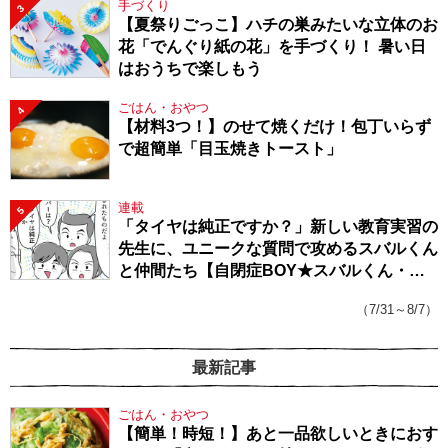
手づくり
3
【夏祭りごっこ】ハチの巣みたいな立体のお
花「でんぐり紙の花」を手づくり！ 暑い日
はおうちで楽しもう
ごはん・おやつ
4
【材料3つ！】のせて焼くだけ！包丁いらず
で超簡単「目玉焼きトースト」
連載
5
「タイヤは純正ですか？」新しい教育実習の
先生に、ユニークな質問で攻めるスバルくん
と仲間たち【自閉症BOY★スバルくん・
143】
（7/31～8/7）
最新記事
ごはん・おやつ
【簡単！時短！】あと一品欲しいときにおす