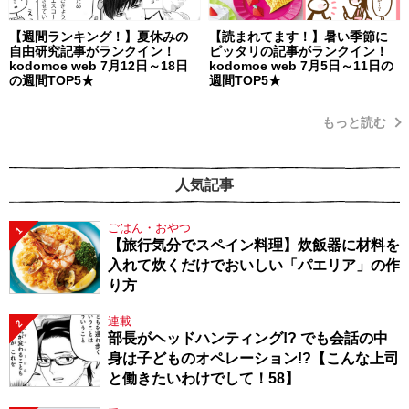
【週間ランキング！】夏休みの
【読まれてます！】暑い季節に
自由研究記事がランクイン！
ピッタリの記事がランクイン！
kodomoe web 7月12日～18日
kodomoe web 7月5日～11日の
の週間TOP5★
週間TOP5★
もっと読む
人気記事
ごはん・おやつ
1
【旅行気分でスペイン料理】炊飯器に材料を
入れて炊くだけでおいしい「パエリア」の作
り方
連載
2
部長がヘッドハンティング!? でも会話の中
身は子どものオペレーション!?【こんな上司
と働きたいわけでして！58】