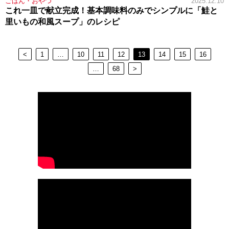
ごはん・おやつ
2025.12.10
これ一皿で献立完成！基本調味料のみでシンプルに「鮭と
里いもの和風スープ」のレシピ
<
1
…
10
11
12
13
14
15
16
…
68
>