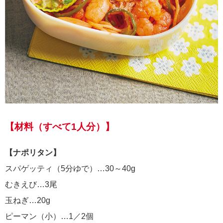
【材料（すべて1人分）】
【ナポリタン】
スパゲッティ（5分ゆで）…30～40g
むきえび…3尾
玉ねぎ…20g
ピーマン（小）…1／2個