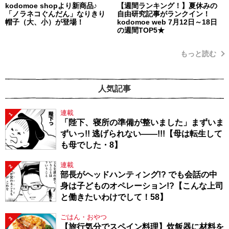
kodomoe shopより新商品♪
【週間ランキング！】夏休みの
「ノラネコぐんだん」なりきり
自由研究記事がランクイン！
帽子（大、小）が登場！
kodomoe web 7月12日～18日
の週間TOP5★
もっと読む
人気記事
連載
1
「陛下、寝所の準備が整いました」まずいま
ずいっ!! 逃げられない――!!!【母は転生して
も母でした・8】
連載
2
部長がヘッドハンティング!? でも会話の中
身は子どものオペレーション!?【こんな上司
と働きたいわけでして！58】
ごはん・おやつ
3
【旅行気分でスペイン料理】炊飯器に材料を