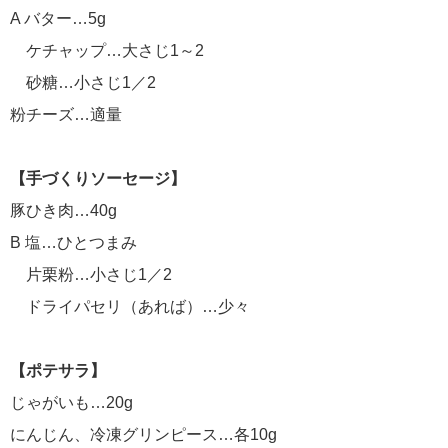
A バター…5g
ケチャップ…大さじ1～2
砂糖…小さじ1／2
粉チーズ…適量
【手づくりソーセージ】
豚ひき肉…40g
B 塩…ひとつまみ
片栗粉…小さじ1／2
ドライパセリ（あれば）…少々
【ポテサラ】
じゃがいも…20g
にんじん、冷凍グリンピース…各10g