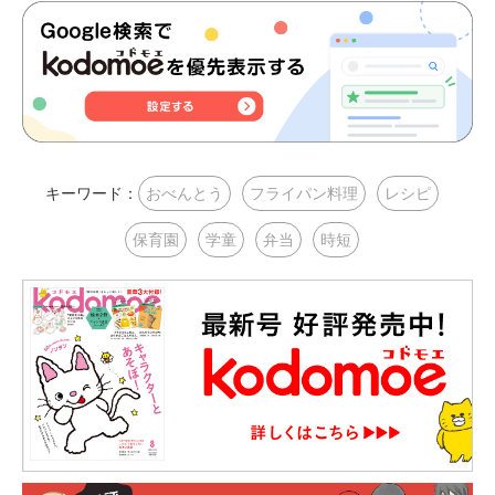
キーワード：
おべんとう
フライパン料理
レシピ
保育園
学童
弁当
時短