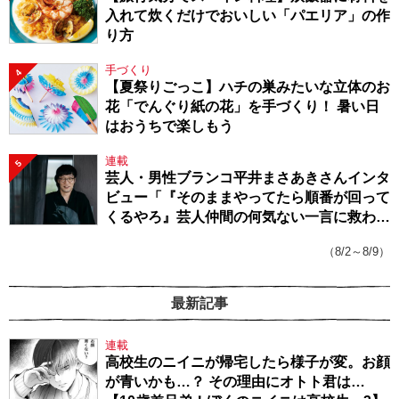
入れて炊くだけでおいしい「パエリア」の作
り方
手づくり
4
【夏祭りごっこ】ハチの巣みたいな立体のお
花「でんぐり紙の花」を手づくり！ 暑い日
はおうちで楽しもう
連載
5
芸人・男性ブランコ平井まさあきさんインタ
ビュー「『そのままやってたら順番が回って
くるやろ』芸人仲間の何気ない一言に救われ
てきたから、頑張れる」
（8/2～8/9）
最新記事
連載
高校生のニイニが帰宅したら様子が変。お顔
が青いかも…？ その理由にオトト君は…