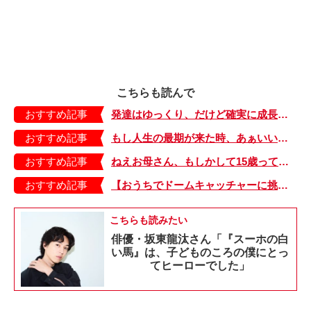
こちらも読んで
おすすめ記事
発達はゆっくり、だけど確実に成長してるって実感できる【少し大変で、すっごく幸せ～ドラベ症候群の娘と心臓に毛の生えた母～・46】
おすすめ記事
もし人生の最期が来た時、あぁいい人生だったなぁと思える瞬間がいくつもあって…【えちがわのりゆきの「センチメンタルおとうたん」・100】
おすすめ記事
ねえお母さん、もしかして15歳って…？人生にしんどそうな娘に母がかけた言葉は…【大きくなってく娘と私・79】
おすすめ記事
【おうちでドームキャッチャーに挑戦だ】アンパンマン わくわくドームキャッチャー
こちらも読みたい
俳優・坂東龍汰さん「『スーホの白
い馬』は、子どものころの僕にとっ
てヒーローでした」