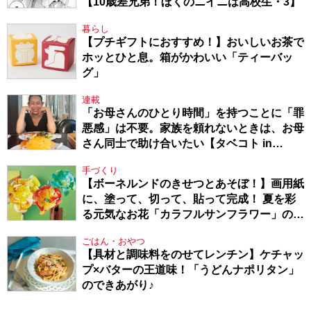
【10歳差兄弟！ぼくのニイニは高校生・3】
暮らし
【プチギフトにおすすめ！】おいしいお茶で
ホッとひと息。箱がかわいい「ティーバッ
グ」
連載
「お母さんのひとり時間」を持つことに「罪
悪感」は不要。家族を頼れないときは、お母
さん同士で助け合いたい【タベコト in
Berlin・130】
手づくり
【ボーネルンドのきせつとあそぼ！】画用紙
に、塗って、切って、貼って完成！ 夏を彩
る元気なお花「カラフルサンフラワー」の作
り方
ごはん・おやつ
【具材と調味料をのせてレンチン】ケチャッ
プ×バターの王道味！「うどんナポリタン」
のできあがり♪