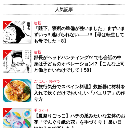
人気記事
連載
1
「陛下、寝所の準備が整いました」まずいま
ずいっ!! 逃げられない――!!!【母は転生して
も母でした・8】
連載
2
部長がヘッドハンティング!? でも会話の中
身は子どものオペレーション!?【こんな上司
と働きたいわけでして！58】
ごはん・おやつ
3
【旅行気分でスペイン料理】炊飯器に材料を
入れて炊くだけでおいしい「パエリア」の作
り方
手づくり
4
【夏祭りごっこ】ハチの巣みたいな立体のお
花「でんぐり紙の花」を手づくり！ 暑い日