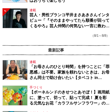
はおうちで楽しもう
連載
5
芸人・男性ブランコ平井まさあきさんインタ
ビュー「『そのままやってたら順番が回って
くるやろ』芸人仲間の何気ない一言に救われ
てきたから、頑張れる」
（8/1～8/8）
最新記事
連載
「お母さんのひとり時間」を持つことに「罪
悪感」は不要。家族を頼れないときは、お母
さん同士で助け合いたい【タベコト in
Berlin・130】
手づくり
【ボーネルンドのきせつとあそぼ！】画用紙
に、塗って、切って、貼って完成！ 夏を彩
る元気なお花「カラフルサンフラワー」の作
り方