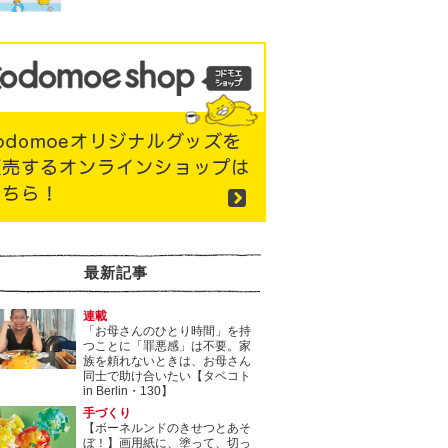
最新記事
連載
「お母さんのひとり時間」を持
つことに「罪悪感」は不要。家
族を頼れないときは、お母さん
同士で助け合いたい【タベコト
in Berlin・130】
手づくり
【ボーネルンドのきせつとあそ
ぼ！】画用紙に、塗って、切っ