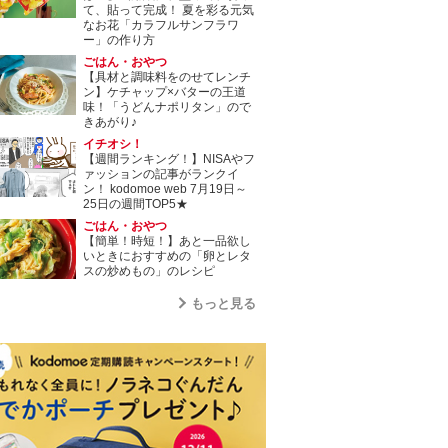
て、貼って完成！ 夏を彩る元気
なお花「カラフルサンフラワ
ー」の作り方
ごはん・おやつ
【具材と調味料をのせてレンチ
ン】ケチャップ×バターの王道
味！「うどんナポリタン」ので
きあがり♪
イチオシ！
【週間ランキング！】NISAやフ
ァッションの記事がランクイ
ン！ kodomoe web 7月19日～
25日の週間TOP5★
ごはん・おやつ
【簡単！時短！】あと一品欲し
いときにおすすめの「卵とレタ
スの炒めもの」のレシピ
もっと見る