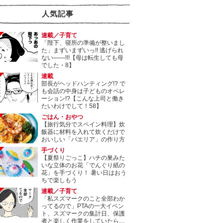
人気記事
連載／子育て
「陛下、寝所の準備が整いまし
た」まずいまずいっ!! 逃げられ
ない――!!!【母は転生しても母
でした・8】
連載
部長がヘッドハンティング!? で
も会話の中身は子どものオペレ
ーション!?【こんな上司と働き
たいわけでして！58】
ごはん・おやつ
【旅行気分でスペイン料理】炊
飯器に材料を入れて炊くだけで
おいしい「パエリア」の作り方
手づくり
【夏祭りごっこ】ハチの巣みた
いな立体のお花「でんぐり紙の
花」を手づくり！ 暑い日はおう
ちで楽しもう
連載／子育て
「私スズマークのこと全部わか
ってるので」PTAの一大イベン
ト、スズマークの集計日、保護
者と楽しく作業をしていたら…