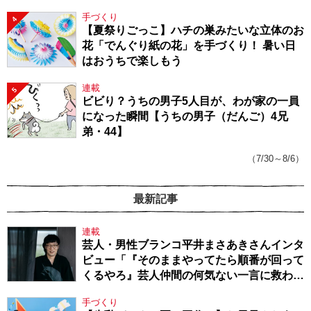
手づくり
4
【夏祭りごっこ】ハチの巣みたいな立体のお
花「でんぐり紙の花」を手づくり！ 暑い日
はおうちで楽しもう
連載
5
ビビり？うちの男子5人目が、わが家の一員
になった瞬間【うちの男子（だんご）4兄
弟・44】
（7/30～8/6）
最新記事
連載
芸人・男性ブランコ平井まさあきさんインタ
ビュー「『そのままやってたら順番が回って
くるやろ』芸人仲間の何気ない一言に救われ
てきたから、頑張れる」
手づくり