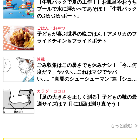
【牛乳パックで夏の工作！】お風呂やおうち
プールで水に浮かべてあそぼ！「牛乳パック
のぷかぷかボート」
ごはん・おやつ
子どもが喜ぶ世界の晩ごはん！アメリカのフ
ライドチキン＆フライドポテト
連載
ごみ収集はこの暑さでも休みナシ！「今…何
度だ？」ヤバい…これはマジでヤバ
い…。“真夏のシューシューマン”篇【シュー
シューマン・17】
カラダ・ココロ
【足の大きさを正しく測る】子どもの靴の最
適サイズは？ 月に1回は測り直そう！
もっと読む