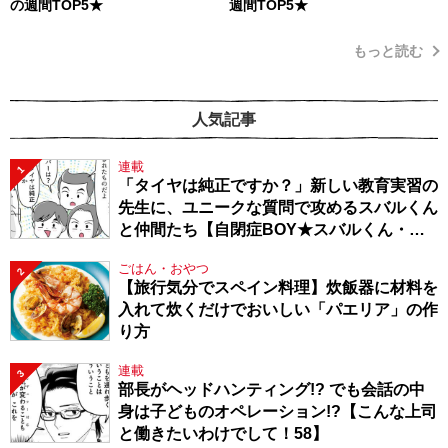
の週間TOP5★
週間TOP5★
もっと読む
人気記事
連載
1
「タイヤは純正ですか？」新しい教育実習の
先生に、ユニークな質問で攻めるスバルくん
と仲間たち【自閉症BOY★スバルくん・
143】
ごはん・おやつ
2
【旅行気分でスペイン料理】炊飯器に材料を
入れて炊くだけでおいしい「パエリア」の作
り方
連載
3
部長がヘッドハンティング!? でも会話の中
身は子どものオペレーション!?【こんな上司
と働きたいわけでして！58】