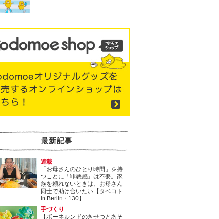
最新記事
連載
「お母さんのひとり時間」を持
つことに「罪悪感」は不要。家
族を頼れないときは、お母さん
同士で助け合いたい【タベコト
in Berlin・130】
手づくり
【ボーネルンドのきせつとあそ