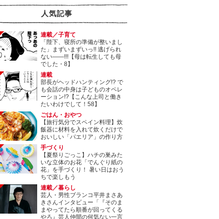
人気記事
連載／子育て
「陛下、寝所の準備が整いまし
た」まずいまずいっ!! 逃げられ
ない――!!!【母は転生しても母
でした・8】
連載
部長がヘッドハンティング!? で
も会話の中身は子どものオペレ
ーション!?【こんな上司と働き
たいわけでして！58】
ごはん・おやつ
【旅行気分でスペイン料理】炊
飯器に材料を入れて炊くだけで
おいしい「パエリア」の作り方
手づくり
【夏祭りごっこ】ハチの巣みた
いな立体のお花「でんぐり紙の
花」を手づくり！ 暑い日はおう
ちで楽しもう
連載／暮らし
芸人・男性ブランコ平井まさあ
きさんインタビュー「『そのま
まやってたら順番が回ってくる
やろ』芸人仲間の何気ない一言