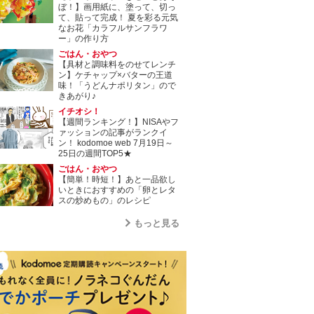
ぼ！】画用紙に、塗って、切っ
て、貼って完成！ 夏を彩る元気
なお花「カラフルサンフラワ
ー」の作り方
ごはん・おやつ
【具材と調味料をのせてレンチ
ン】ケチャップ×バターの王道
味！「うどんナポリタン」ので
きあがり♪
イチオシ！
【週間ランキング！】NISAやフ
ァッションの記事がランクイ
ン！ kodomoe web 7月19日～
25日の週間TOP5★
ごはん・おやつ
【簡単！時短！】あと一品欲し
いときにおすすめの「卵とレタ
スの炒めもの」のレシピ
もっと見る