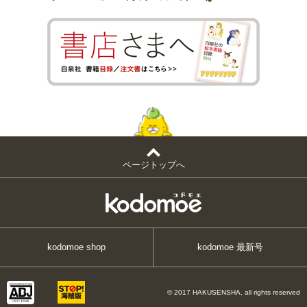
ページトップへ
kodomoe shop
kodomoe 最新号
© 2017 HAKUSENSHA, all rights reserved