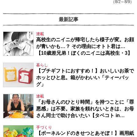
（8/2～8/9）
最新記事
連載
高校生のニイニが帰宅したら様子が変。お顔
が青いかも…？ その理由にオトト君は…
【10歳差兄弟！ぼくのニイニは高校生・3】
暮らし
【プチギフトにおすすめ！】おいしいお茶で
ホッとひと息。箱がかわいい「ティーバッ
グ」
連載
「お母さんのひとり時間」を持つことに「罪
悪感」は不要。家族を頼れないときは、お母
さん同士で助け合いたい【タベコト in
Berlin・130】
手づくり
【ボーネルンドのきせつとあそぼ！】画用紙