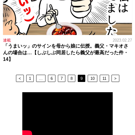
連載
2023.02.27
「うまいッ」のサインを母から娘に伝授。義父・マキオさ
んの場合は…【しぶしぶ同居したら義父が最高だった件・
14】
<
1
…
6
7
8
9
10
11
>