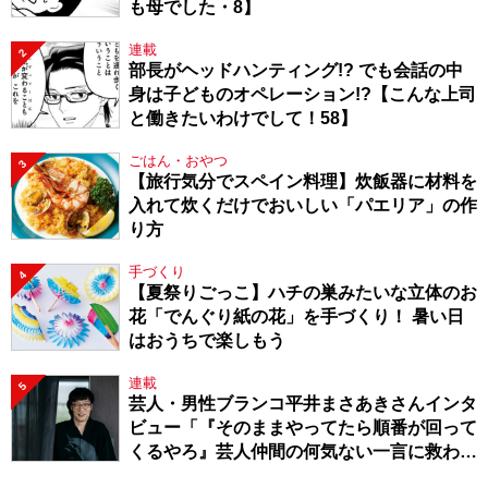
も母でした・8】
連載
2
部長がヘッドハンティング!? でも会話の中
身は子どものオペレーション!?【こんな上司
と働きたいわけでして！58】
ごはん・おやつ
3
【旅行気分でスペイン料理】炊飯器に材料を
入れて炊くだけでおいしい「パエリア」の作
り方
手づくり
4
【夏祭りごっこ】ハチの巣みたいな立体のお
花「でんぐり紙の花」を手づくり！ 暑い日
はおうちで楽しもう
連載
5
芸人・男性ブランコ平井まさあきさんインタ
ビュー「『そのままやってたら順番が回って
くるやろ』芸人仲間の何気ない一言に救われ
てきたから、頑張れる」