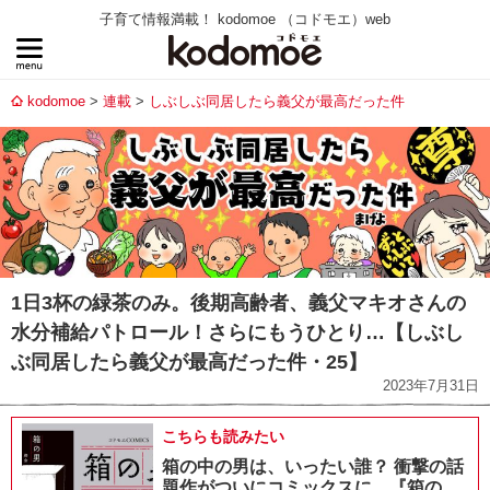
子育て情報満載！ kodomoe （コドモエ）web
kodomoe
連載
しぶしぶ同居したら義父が最高だった件
1日3杯の緑茶のみ。後期高齢者、義父マキオさんの
水分補給パトロール！さらにもうひとり…【しぶし
ぶ同居したら義父が最高だった件・25】
2023年7月31日
こちらも読みたい
箱の中の男は、いったい誰？ 衝撃の話
題作がついにコミックスに。『箱の