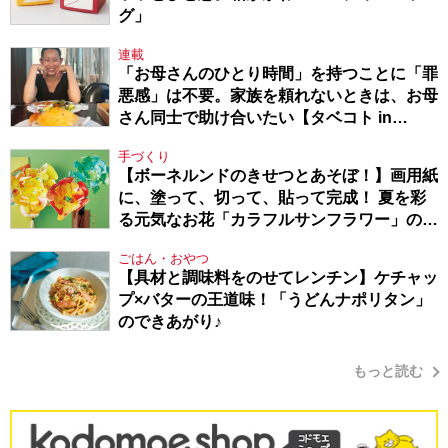
グ」
連載
「お母さんのひとり時間」を持つことに「罪
悪感」は不要。家族を頼れないときは、お母
さん同士で助け合いたい【タベコト in
Berlin・130】
手づくり
【ボーネルンドのきせつとあそぼ！】画用紙
に、塗って、切って、貼って完成！ 夏を彩
る元気なお花「カラフルサンフラワー」の作
り方
ごはん・おやつ
【具材と調味料をのせてレンチン】ケチャッ
プ×バターの王道味！「うどんナポリタン」
のできあがり♪
もっと読む