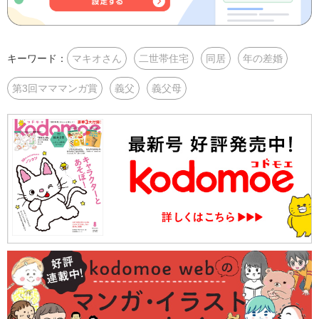
キーワード：
マキオさん
二世帯住宅
同居
年の差婚
第3回マママンガ賞
義父
義父母