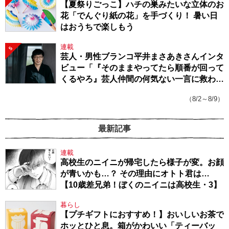
【夏祭りごっこ】ハチの巣みたいな立体のお
花「でんぐり紙の花」を手づくり！ 暑い日
はおうちで楽しもう
連載
5
芸人・男性ブランコ平井まさあきさんインタ
ビュー「『そのままやってたら順番が回って
くるやろ』芸人仲間の何気ない一言に救われ
てきたから、頑張れる」
（8/2～8/9）
最新記事
連載
高校生のニイニが帰宅したら様子が変。お顔
が青いかも…？ その理由にオトト君は…
【10歳差兄弟！ぼくのニイニは高校生・3】
暮らし
【プチギフトにおすすめ！】おいしいお茶で
ホッとひと息。箱がかわいい「ティーバッ