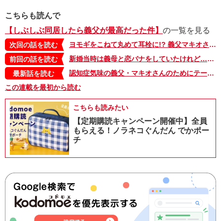
こちらも読んで
【しぶしぶ同居したら義父が最高だった件】
の一覧を見る
ヨモギをこねて丸めて耳栓に!? 義父マキオさんの子ども時代の川遊び【しぶしぶ同居したら義父が最高だった件・26】
次回の話を読む
新婚当時は義母と恋バナをしていたけれど…、今は義父マキオさんにグチり中【しぶしぶ同居したら義父が最高だった件・24】
前回の話を読む
認知症気味の義父・マキオさんのためにテーブルに置いた味噌汁がいつの間にか…【しぶしぶ同居したら義父が最高だった件・103】
最新話を読む
この連載を最初から読む
こちらも読みたい
【定期購読キャンペーン開催中】全員
もらえる！ノラネコぐんだん でかポー
チ