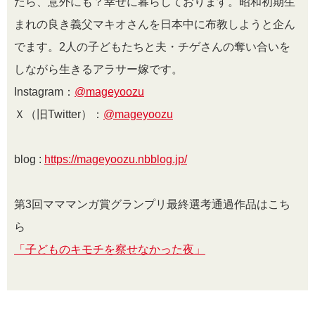
たら、意外にも？幸せに暮らしております。昭和初期生
まれの良き義父マキオさんを日本中に布教しようと企ん
でます。
2
人の子どもたちと夫・チゲさんの奪い合いを
しながら生きるアラサー嫁です。
Instagram：
@mageyoozu
Ｘ（旧Twitter）：
@mageyoozu
blog :
https://mageyoozu.nbblog.jp/
第3回マママンガ賞グランプリ最終選考通過作品はこち
ら
「子どものキモチを察せなかった夜」