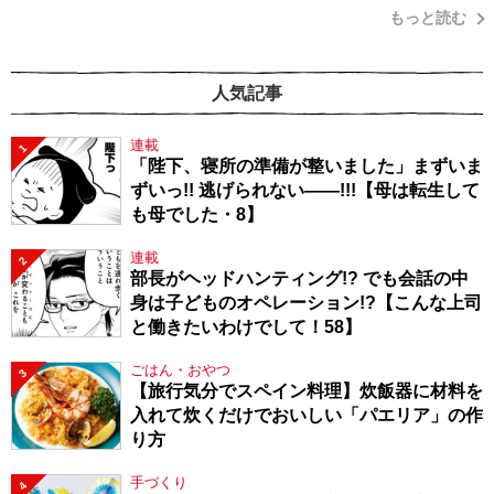
もっと読む
人気記事
連載
1
「陛下、寝所の準備が整いました」まずいま
ずいっ!! 逃げられない――!!!【母は転生して
も母でした・8】
連載
2
部長がヘッドハンティング!? でも会話の中
身は子どものオペレーション!?【こんな上司
と働きたいわけでして！58】
ごはん・おやつ
3
【旅行気分でスペイン料理】炊飯器に材料を
入れて炊くだけでおいしい「パエリア」の作
り方
手づくり
4