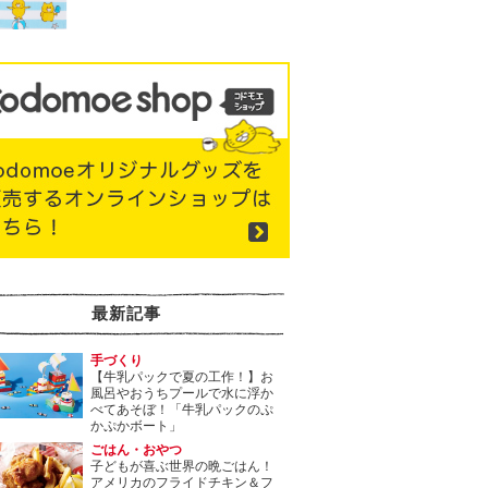
最新記事
手づくり
【牛乳パックで夏の工作！】お
風呂やおうちプールで水に浮か
べてあそぼ！「牛乳パックのぷ
かぷかボート」
ごはん・おやつ
子どもが喜ぶ世界の晩ごはん！
アメリカのフライドチキン＆フ