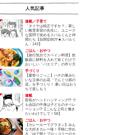
人気記事
連載／子育て
「タイヤは純正ですか？」新し
い教育実習の先生に、ユニーク
な質問で攻めるスバルくんと仲
間たち【自閉症BOY★スバルく
ん・143】
ごはん・おやつ
【旅行気分でスペイン料理】炊
飯器に材料を入れて炊くだけで
おいしい「パエリア」の作り方
手づくり
【夏祭りごっこ】ハチの巣みた
いな立体のお花「でんぐり紙の
花」を手づくり！ 暑い日はおう
ちで楽しもう
連載
部長がヘッドハンティング!? で
も会話の中身は子どものオペレ
ーション!?【こんな上司と働き
たいわけでして！58】
ごはん・おやつ
【カレールーでグラタン】みん
な大好きカレー味！手軽に作れ
る「ゆで卵とブロッコリーのカ