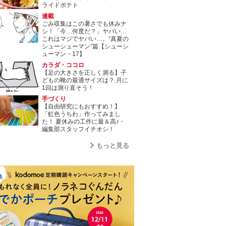
ライドポテト
連載
ごみ収集はこの暑さでも休みナ
シ！「今…何度だ？」ヤバい…
これはマジでヤバい…。“真夏の
シューシューマン”篇【シューシ
ューマン・17】
カラダ・ココロ
【足の大きさを正しく測る】子
どもの靴の最適サイズは？ 月に
1回は測り直そう！
手づくり
【自由研究にもおすすめ！】
「虹色うちわ」作ってみまし
た！ 夏休みの工作に最＆高♪・
編集部スタッフイチオシ！
もっと見る