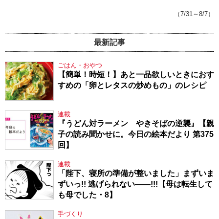
143】
（7/31～8/7）
最新記事
ごはん・おやつ
【簡単！時短！】あと一品欲しいときにおす
すめの「卵とレタスの炒めもの」のレシピ
連載
『うどん対ラーメン やきそばの逆襲』【親
子の読み聞かせに。今日の絵本だより 第375
回】
連載
「陛下、寝所の準備が整いました」まずいま
ずいっ!! 逃げられない――!!!【母は転生して
も母でした・8】
手づくり