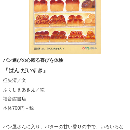
パン選びの心躍る喜びを体験
『ぱん だいすき』
征矢清／文
ふくしまあきえ／絵
福音館書店
本体700円＋税
パン屋さんに入り、バターの甘い香りの中で、いろいろな