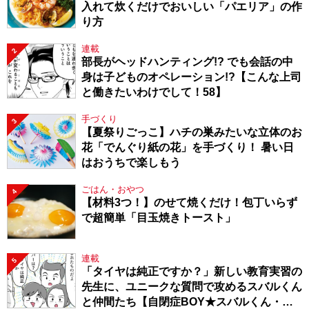
入れて炊くだけでおいしい「パエリア」の作
り方
連載
2
部長がヘッドハンティング!? でも会話の中
身は子どものオペレーション!?【こんな上司
と働きたいわけでして！58】
手づくり
3
【夏祭りごっこ】ハチの巣みたいな立体のお
花「でんぐり紙の花」を手づくり！ 暑い日
はおうちで楽しもう
ごはん・おやつ
4
【材料3つ！】のせて焼くだけ！包丁いらず
で超簡単「目玉焼きトースト」
連載
5
「タイヤは純正ですか？」新しい教育実習の
先生に、ユニークな質問で攻めるスバルくん
と仲間たち【自閉症BOY★スバルくん・