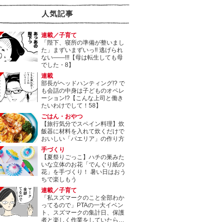
人気記事
連載／子育て
「陛下、寝所の準備が整いまし
た」まずいまずいっ!! 逃げられ
ない――!!!【母は転生しても母
でした・8】
連載
部長がヘッドハンティング!? で
も会話の中身は子どものオペレ
ーション!?【こんな上司と働き
たいわけでして！58】
ごはん・おやつ
【旅行気分でスペイン料理】炊
飯器に材料を入れて炊くだけで
おいしい「パエリア」の作り方
手づくり
【夏祭りごっこ】ハチの巣みた
いな立体のお花「でんぐり紙の
花」を手づくり！ 暑い日はおう
ちで楽しもう
連載／子育て
「私スズマークのこと全部わか
ってるので」PTAの一大イベン
ト、スズマークの集計日、保護
者と楽しく作業をしていたら…