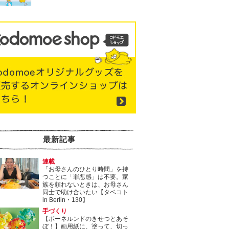
最新記事
連載
「お母さんのひとり時間」を持
つことに「罪悪感」は不要。家
族を頼れないときは、お母さん
同士で助け合いたい【タベコト
in Berlin・130】
手づくり
【ボーネルンドのきせつとあそ
ぼ！】画用紙に、塗って、切っ