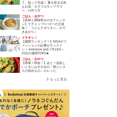
て、貼って完成！ 夏を彩る元気
なお花「カラフルサンフラワ
ー」の作り方
ごはん・おやつ
【具材と調味料をのせてレンチ
ン】ケチャップ×バターの王道
味！「うどんナポリタン」ので
きあがり♪
イチオシ！
【週間ランキング！】NISAやフ
ァッションの記事がランクイ
ン！ kodomoe web 7月19日～
25日の週間TOP5★
ごはん・おやつ
【簡単！時短！】あと一品欲し
いときにおすすめの「卵とレタ
スの炒めもの」のレシピ
もっと見る