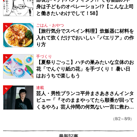
身は子どものオペレーション!?【こんな上司
と働きたいわけでして！58】
ごはん・おやつ
3
【旅行気分でスペイン料理】炊飯器に材料を
入れて炊くだけでおいしい「パエリア」の作
り方
手づくり
4
【夏祭りごっこ】ハチの巣みたいな立体のお
花「でんぐり紙の花」を手づくり！ 暑い日
はおうちで楽しもう
連載
5
芸人・男性ブランコ平井まさあきさんインタ
ビュー「『そのままやってたら順番が回って
くるやろ』芸人仲間の何気ない一言に救われ
てきたから、頑張れる」
（8/2～8/9）
最新記事