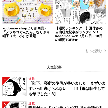
kodomoe shopより新商品♪
【週間ランキング！】夏休みの
「ノラネコぐんだん」なりきり
自由研究記事がランクイン！
帽子（大、小）が登場！
kodomoe web 7月12日～18日
の週間TOP5★
もっと読む
人気記事
連載
1
「陛下、寝所の準備が整いました」まずいま
ずいっ!! 逃げられない――!!!【母は転生して
も母でした・8】
連載
2
部長がヘッドハンティング!? でも会話の中