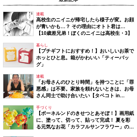
連載
高校生のニイニが帰宅したら様子が変。お顔
が青いかも…？ その理由にオトト君は…
【10歳差兄弟！ぼくのニイニは高校生・3】
暮らし
【プチギフトにおすすめ！】おいしいお茶で
ホッとひと息。箱がかわいい「ティーバッ
グ」
連載
「お母さんのひとり時間」を持つことに「罪
悪感」は不要。家族を頼れないときは、お母
さん同士で助け合いたい【タベコト in
Berlin・130】
手づくり
【ボーネルンドのきせつとあそぼ！】画用紙
に、塗って、切って、貼って完成！ 夏を彩
る元気なお花「カラフルサンフラワー」の作
り方