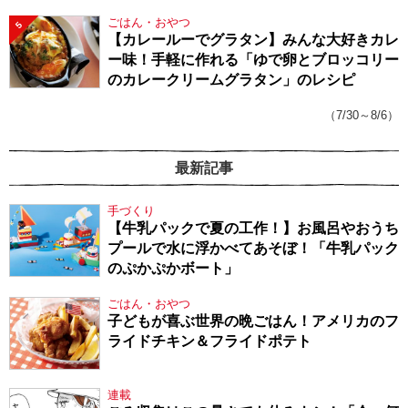
ごはん・おやつ
5
【カレールーでグラタン】みんな大好きカレ
ー味！手軽に作れる「ゆで卵とブロッコリー
のカレークリームグラタン」のレシピ
（7/30～8/6）
最新記事
手づくり
【牛乳パックで夏の工作！】お風呂やおうち
プールで水に浮かべてあそぼ！「牛乳パック
のぷかぷかボート」
ごはん・おやつ
子どもが喜ぶ世界の晩ごはん！アメリカのフ
ライドチキン＆フライドポテト
連載