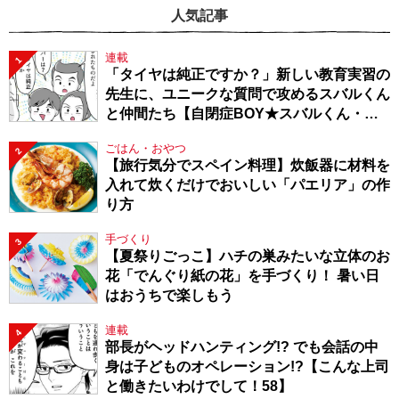
人気記事
連載
1
「タイヤは純正ですか？」新しい教育実習の
先生に、ユニークな質問で攻めるスバルくん
と仲間たち【自閉症BOY★スバルくん・
143】
ごはん・おやつ
2
【旅行気分でスペイン料理】炊飯器に材料を
入れて炊くだけでおいしい「パエリア」の作
り方
手づくり
3
【夏祭りごっこ】ハチの巣みたいな立体のお
花「でんぐり紙の花」を手づくり！ 暑い日
はおうちで楽しもう
連載
4
部長がヘッドハンティング!? でも会話の中
身は子どものオペレーション!?【こんな上司
と働きたいわけでして！58】