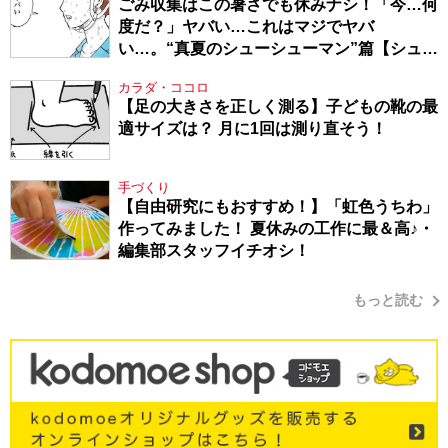
ごみ収集はこの暑さでも休みナシ！「今…何
度だ？」ヤバい…これはマジでヤバ
い…。“真夏のシューシューマン”篇【シュー
シューマン・17】
カラダ・ココロ
【足の大きさを正しく測る】子どもの靴の最
適サイズは？ 月に1回は測り直そう！
手づくり
【自由研究にもおすすめ！】「虹色うちわ」
作ってみました！ 夏休みの工作に最＆高♪・
編集部スタッフイチオシ！
もっと読む