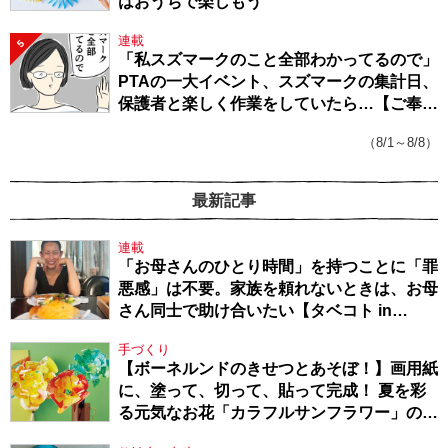
はおうちで楽しもう
連載
5
「私スズマークのこと全部わかってるので」
PTAの一大イベント、スズマークの集計日、
保護者と楽しく作業をしていたら…【ご奉仕
戦隊★PTA・19】
（8/1～8/8）
最新記事
連載
「お母さんのひとり時間」を持つことに「罪
悪感」は不要。家族を頼れないときは、お母
さん同士で助け合いたい【タベコト in
Berlin・130】
手づくり
【ボーネルンドのきせつとあそぼ！】画用紙
に、塗って、切って、貼って完成！ 夏を彩
る元気なお花「カラフルサンフラワー」の作
り方