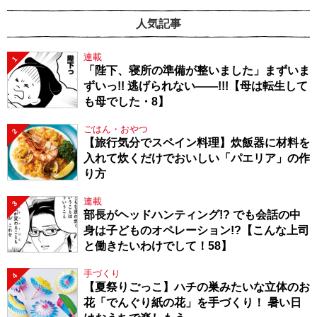
人気記事
連載
1
「陛下、寝所の準備が整いました」まずいま
ずいっ!! 逃げられない――!!!【母は転生して
も母でした・8】
ごはん・おやつ
2
【旅行気分でスペイン料理】炊飯器に材料を
入れて炊くだけでおいしい「パエリア」の作
り方
連載
3
部長がヘッドハンティング!? でも会話の中
身は子どものオペレーション!?【こんな上司
と働きたいわけでして！58】
手づくり
4
【夏祭りごっこ】ハチの巣みたいな立体のお
花「でんぐり紙の花」を手づくり！ 暑い日