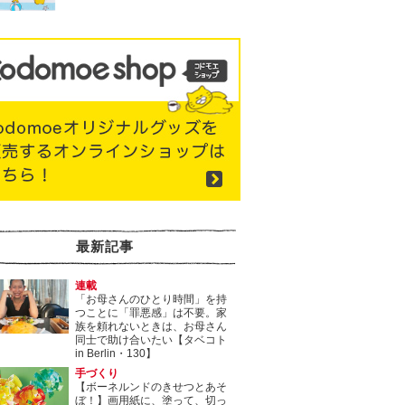
最新記事
連載
「お母さんのひとり時間」を持
つことに「罪悪感」は不要。家
族を頼れないときは、お母さん
同士で助け合いたい【タベコト
in Berlin・130】
手づくり
【ボーネルンドのきせつとあそ
ぼ！】画用紙に、塗って、切っ