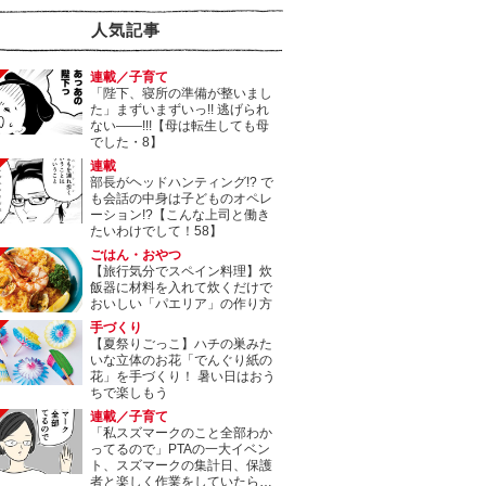
人気記事
連載／子育て
「陛下、寝所の準備が整いまし
た」まずいまずいっ!! 逃げられ
ない――!!!【母は転生しても母
でした・8】
連載
部長がヘッドハンティング!? で
も会話の中身は子どものオペレ
ーション!?【こんな上司と働き
たいわけでして！58】
ごはん・おやつ
【旅行気分でスペイン料理】炊
飯器に材料を入れて炊くだけで
おいしい「パエリア」の作り方
手づくり
【夏祭りごっこ】ハチの巣みた
いな立体のお花「でんぐり紙の
花」を手づくり！ 暑い日はおう
ちで楽しもう
連載／子育て
「私スズマークのこと全部わか
ってるので」PTAの一大イベン
ト、スズマークの集計日、保護
者と楽しく作業をしていたら…