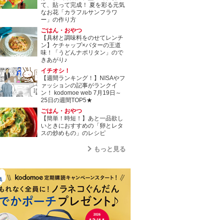
て、貼って完成！ 夏を彩る元気
なお花「カラフルサンフラワ
ー」の作り方
ごはん・おやつ
【具材と調味料をのせてレンチ
ン】ケチャップ×バターの王道
味！「うどんナポリタン」ので
きあがり♪
イチオシ！
【週間ランキング！】NISAやフ
ァッションの記事がランクイ
ン！ kodomoe web 7月19日～
25日の週間TOP5★
ごはん・おやつ
【簡単！時短！】あと一品欲し
いときにおすすめの「卵とレタ
スの炒めもの」のレシピ
もっと見る