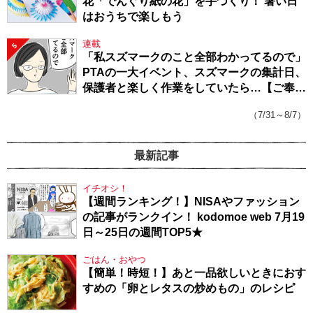
花「でんぐり紙の花」を手づくり！ 暑い日
はおうちで楽しもう
連載
5
「私スズマークのこと全部わかってるので」
PTAの一大イベント、スズマークの集計日、
保護者と楽しく作業をしていたら…【ご奉仕
戦隊★PTA・19】
（7/31～8/7）
最新記事
イチオシ！
【週間ランキング！】NISAやファッション
の記事がランクイン！ kodomoe web 7月19
日～25日の週間TOP5★
ごはん・おやつ
【簡単！時短！】あと一品欲しいときにおす
すめの「卵とレタスの炒めもの」のレシピ