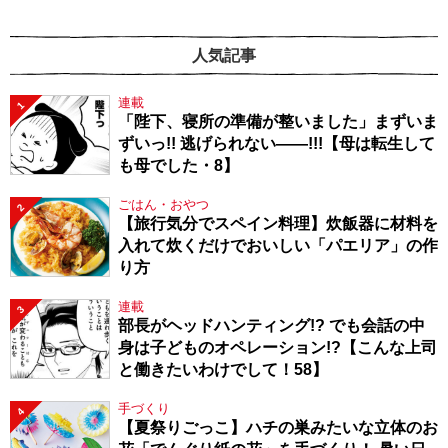
人気記事
連載
1
「陛下、寝所の準備が整いました」まずいま
ずいっ!! 逃げられない――!!!【母は転生して
も母でした・8】
ごはん・おやつ
2
【旅行気分でスペイン料理】炊飯器に材料を
入れて炊くだけでおいしい「パエリア」の作
り方
連載
3
部長がヘッドハンティング!? でも会話の中
身は子どものオペレーション!?【こんな上司
と働きたいわけでして！58】
手づくり
4
【夏祭りごっこ】ハチの巣みたいな立体のお