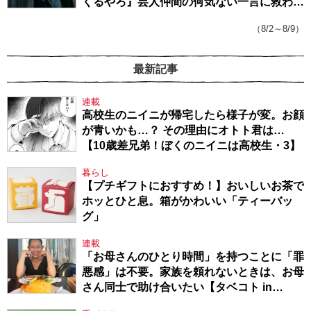
くるやろ』芸人仲間の何気ない一言に救われ
てきたから、頑張れる」
（8/2～8/9）
最新記事
連載
高校生のニイニが帰宅したら様子が変。お顔
が青いかも…？ その理由にオトト君は…
【10歳差兄弟！ぼくのニイニは高校生・3】
暮らし
【プチギフトにおすすめ！】おいしいお茶で
ホッとひと息。箱がかわいい「ティーバッ
グ」
連載
「お母さんのひとり時間」を持つことに「罪
悪感」は不要。家族を頼れないときは、お母
さん同士で助け合いたい【タベコト in
Berlin・130】