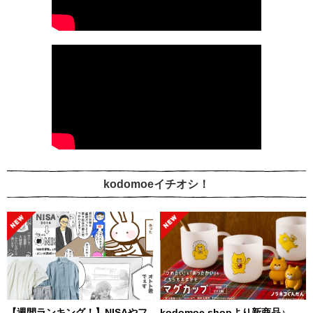
kodomoeイチオシ！
【週間ランキング！】NISAやフ
kodomoe shopより新商品♪