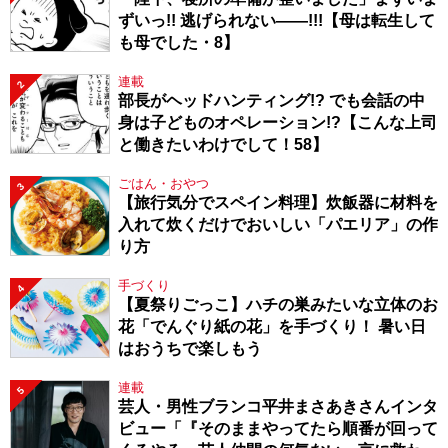
ずいっ!! 逃げられない――!!!【母は転生して
も母でした・8】
連載
2
部長がヘッドハンティング!? でも会話の中
身は子どものオペレーション!?【こんな上司
と働きたいわけでして！58】
ごはん・おやつ
3
【旅行気分でスペイン料理】炊飯器に材料を
入れて炊くだけでおいしい「パエリア」の作
り方
手づくり
4
【夏祭りごっこ】ハチの巣みたいな立体のお
花「でんぐり紙の花」を手づくり！ 暑い日
はおうちで楽しもう
連載
5
芸人・男性ブランコ平井まさあきさんインタ
ビュー「『そのままやってたら順番が回って