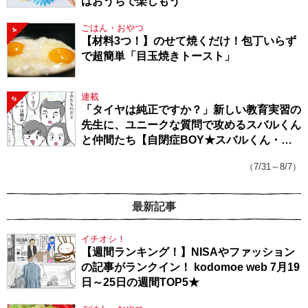
はおうちで楽しもう
ごはん・おやつ
4
【材料3つ！】のせて焼くだけ！包丁いらず
で超簡単「目玉焼きトースト」
連載
5
「タイヤは純正ですか？」新しい教育実習の
先生に、ユニークな質問で攻めるスバルくん
と仲間たち【自閉症BOY★スバルくん・
143】
（7/31～8/7）
最新記事
イチオシ！
【週間ランキング！】NISAやファッション
の記事がランクイン！ kodomoe web 7月19
日～25日の週間TOP5★