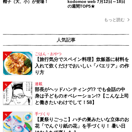
帽子（大、小）が登場！
kodomoe web 7月12日～18日
の週間TOP5★
もっと読む
人気記事
ごはん・おやつ
1
【旅行気分でスペイン料理】炊飯器に材料を
入れて炊くだけでおいしい「パエリア」の作
り方
連載
2
部長がヘッドハンティング!? でも会話の中
身は子どものオペレーション!?【こんな上司
と働きたいわけでして！58】
手づくり
3
【夏祭りごっこ】ハチの巣みたいな立体のお
花「でんぐり紙の花」を手づくり！ 暑い日