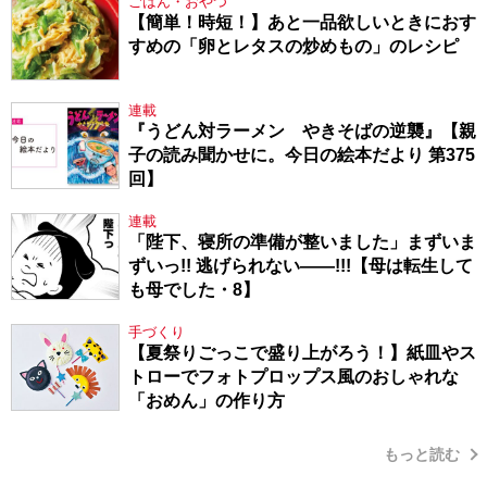
ごはん・おやつ
【簡単！時短！】あと一品欲しいときにおす
すめの「卵とレタスの炒めもの」のレシピ
連載
『うどん対ラーメン やきそばの逆襲』【親
子の読み聞かせに。今日の絵本だより 第375
回】
連載
「陛下、寝所の準備が整いました」まずいま
ずいっ!! 逃げられない――!!!【母は転生して
も母でした・8】
手づくり
【夏祭りごっこで盛り上がろう！】紙皿やス
トローでフォトプロップス風のおしゃれな
「おめん」の作り方
もっと読む