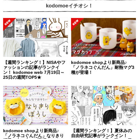
kodomoeイチオシ！
【週間ランキング！】NISAやフ
kodomoe shopより新商品♪
ァッションの記事がランクイ
「ノラネコぐんだん」耐熱マグ3
ン！ kodomoe web 7月19日～
種が登場！
25日の週間TOP5★
kodomoe shopより新商品♪
【週間ランキング！】夏休みの
「ノラネコぐんだん」なりきり
自由研究記事がランクイン！