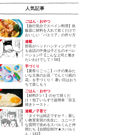
人気記事
ごはん・おやつ
【旅行気分でスペイン料理】炊
飯器に材料を入れて炊くだけで
おいしい「パエリア」の作り方
連載
部長がヘッドハンティング!? で
も会話の中身は子どものオペレ
ーション!?【こんな上司と働き
たいわけでして！58】
手づくり
【夏祭りごっこ】ハチの巣みた
いな立体のお花「でんぐり紙の
花」を手づくり！ 暑い日はおう
ちで楽しもう
ごはん・おやつ
【材料3つ！】のせて焼くだ
け！包丁いらずで超簡単「目玉
焼きトースト」
連載／子育て
「タイヤは純正ですか？」新し
い教育実習の先生に、ユニーク
な質問で攻めるスバルくんと仲
間たち【自閉症BOY★スバルく
ん・143】