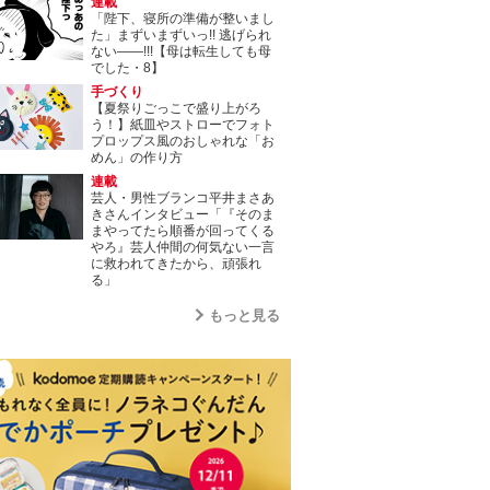
連載
「陛下、寝所の準備が整いまし
た」まずいまずいっ!! 逃げられ
ない――!!!【母は転生しても母
でした・8】
手づくり
【夏祭りごっこで盛り上がろ
う！】紙皿やストローでフォト
プロップス風のおしゃれな「お
めん」の作り方
連載
芸人・男性ブランコ平井まさあ
きさんインタビュー「『そのま
まやってたら順番が回ってくる
やろ』芸人仲間の何気ない一言
に救われてきたから、頑張れ
る」
もっと見る