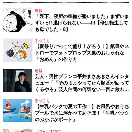
連載
「陛下、寝所の準備が整いました」まずいま
ずいっ!! 逃げられない――!!!【母は転生して
も母でした・8】
手づくり
【夏祭りごっこで盛り上がろう！】紙皿やス
トローでフォトプロップス風のおしゃれな
「おめん」の作り方
連載
芸人・男性ブランコ平井まさあきさんインタ
ビュー「『そのままやってたら順番が回って
くるやろ』芸人仲間の何気ない一言に救われ
てきたから、頑張れる」
手づくり
【牛乳パックで夏の工作！】お風呂やおうち
プールで水に浮かべてあそぼ！「牛乳パック
のぷかぷかボート」
ごはん・おやつ