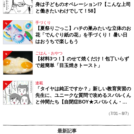
身は子どものオペレーション!?【こんな上司
と働きたいわけでして！58】
手づくり
3
【夏祭りごっこ】ハチの巣みたいな立体のお
花「でんぐり紙の花」を手づくり！ 暑い日
はおうちで楽しもう
ごはん・おやつ
4
【材料3つ！】のせて焼くだけ！包丁いらず
で超簡単「目玉焼きトースト」
連載
5
「タイヤは純正ですか？」新しい教育実習の
先生に、ユニークな質問で攻めるスバルくん
と仲間たち【自閉症BOY★スバルくん・
143】
（7/31～8/7）
最新記事