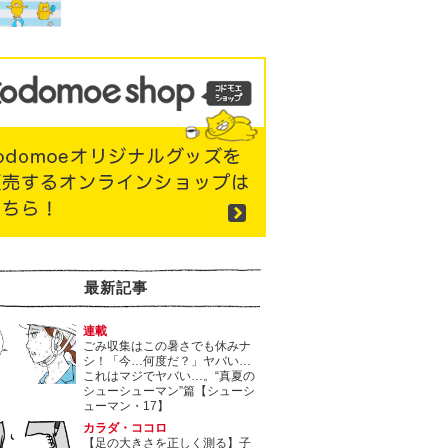
最新記事
連載
ごみ収集はこの暑さでも休みナ
シ！「今…何度だ？」ヤバい…
これはマジでヤバい…。“真夏の
シューシューマン”篇【シューシ
ューマン・17】
カラダ・ココロ
【足の大きさを正しく測る】子