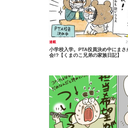
連載
2
小学校入学。PTA役員決め中にまさ
会!?【くまのこ兄弟の家族日記】