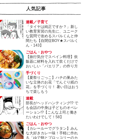
人気記事
連載／子育て
「タイヤは純正ですか？」新し
い教育実習の先生に、ユニーク
な質問で攻めるスバルくんと仲
間たち【自閉症BOY★スバルく
ん・143】
ごはん・おやつ
【旅行気分でスペイン料理】炊
飯器に材料を入れて炊くだけで
おいしい「パエリア」の作り方
手づくり
【夏祭りごっこ】ハチの巣みた
いな立体のお花「でんぐり紙の
花」を手づくり！ 暑い日はおう
ちで楽しもう
連載
部長がヘッドハンティング!? で
も会話の中身は子どものオペレ
ーション!?【こんな上司と働き
たいわけでして！58】
ごはん・おやつ
【カレールーでグラタン】みん
な大好きカレー味！手軽に作れ
る「ゆで卵とブロッコリーのカ