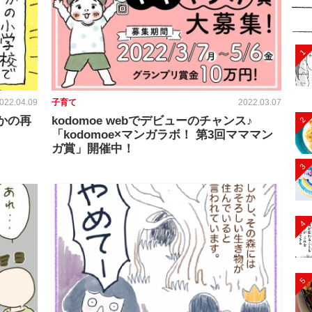
1
022.04.09
子育て
2022.03.07
かの再
kodomoe webでデビューのチャンス♪
2
「kodomoe×マンガラボ！ 第3回マママン
ガ賞」開催中！
3
4
5