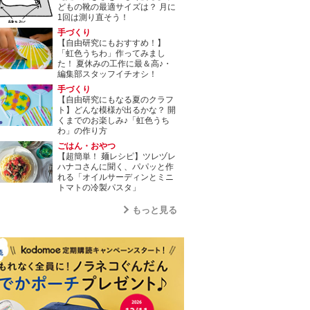
どもの靴の最適サイズは？ 月に
1回は測り直そう！
手づくり
【自由研究にもおすすめ！】
「虹色うちわ」作ってみまし
た！ 夏休みの工作に最＆高♪・
編集部スタッフイチオシ！
手づくり
【自由研究にもなる夏のクラフ
ト】どんな模様が出るかな？ 開
くまでのお楽しみ♪「虹色うち
わ」の作り方
ごはん・おやつ
【超簡単！ 麺レシピ】ツレヅレ
ハナコさんに聞く、パパッと作
れる「オイルサーディンとミニ
トマトの冷製パスタ」
もっと見る