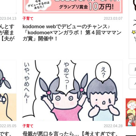
023.04.13
子育て
2023.03.07
んとす
kodomoe webでデビューのチャンス♪
が産ま
「kodomoe×マンガラボ！ 第４回マママン
【夫が
ガ賞」開催中！
022.05.05
子育て
2022.04.28
です、
母親が悪口を言ったら…【考えすぎです、