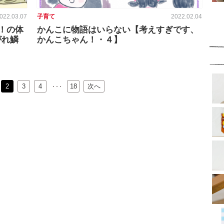
022.03.07
子育て
2022.02.04
！の体
かんこに物語はいらない【考えすぎです、
がれ鱗
かんこちゃん！・４】
2
3
…
4
18
次へ