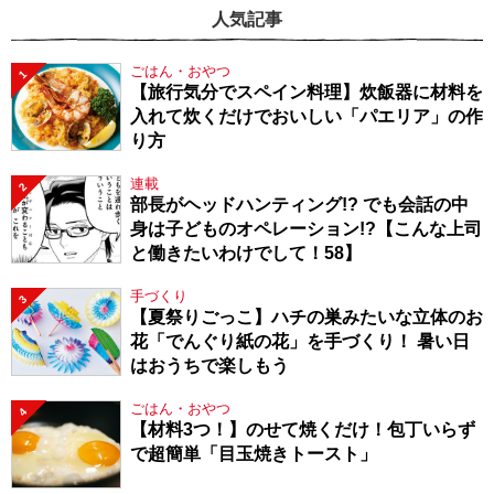
人気記事
ごはん・おやつ
1
【旅行気分でスペイン料理】炊飯器に材料を
入れて炊くだけでおいしい「パエリア」の作
り方
連載
2
部長がヘッドハンティング!? でも会話の中
身は子どものオペレーション!?【こんな上司
と働きたいわけでして！58】
手づくり
3
【夏祭りごっこ】ハチの巣みたいな立体のお
花「でんぐり紙の花」を手づくり！ 暑い日
はおうちで楽しもう
ごはん・おやつ
4
【材料3つ！】のせて焼くだけ！包丁いらず
で超簡単「目玉焼きトースト」