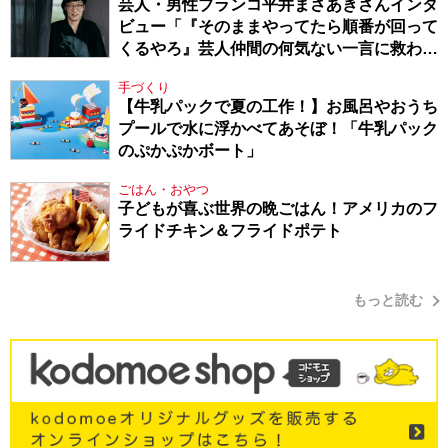
芸人・男性ブランコ平井まさあきさんインタ
ビュー「『そのままやってたら順番が回って
くるやろ』芸人仲間の何気ない一言に救われ
てきたから、頑張れる」
手づくり
【牛乳パックで夏の工作！】お風呂やおうち
プールで水に浮かべてあそぼ！「牛乳パック
のぷかぷかボート」
ごはん・おやつ
子どもが喜ぶ世界の晩ごはん！アメリカのフ
ライドチキン＆フライドポテト
もっと読む