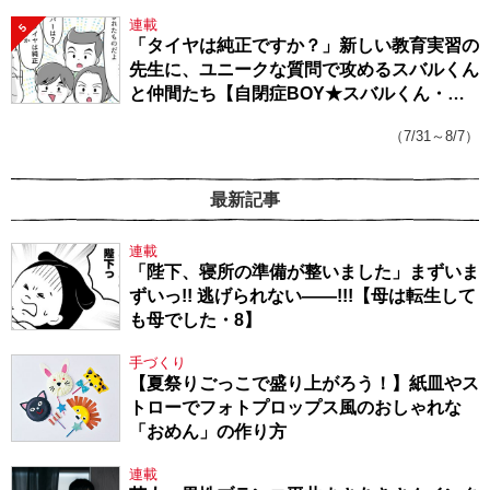
連載
5
「タイヤは純正ですか？」新しい教育実習の
先生に、ユニークな質問で攻めるスバルくん
と仲間たち【自閉症BOY★スバルくん・
143】
（7/31～8/7）
最新記事
連載
「陛下、寝所の準備が整いました」まずいま
ずいっ!! 逃げられない――!!!【母は転生して
も母でした・8】
手づくり
【夏祭りごっこで盛り上がろう！】紙皿やス
トローでフォトプロップス風のおしゃれな
「おめん」の作り方
連載